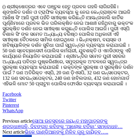
() ଶ୍ରୀକ୍ଷେତ୍ରର ଏବେ ପଞ୍ଚୁକ ହେତୁ ପ୍ରବଳ ଗହଳି ଲାଗିରହିଛି।
ଶୃଙ୍ଖଳିତ ଦର୍ଶନ ଓ ଟ୍ରାଫିକ ବ୍ୟବସ୍ଥା କୁ ନେଇ କେନ୍ଦ୍ରାଞ୍ଚଳ ଆଇଜି
ଆଶିଷ ସିଂ ଆଜି ପୁରୀ ପହଁଚି ସମୀକ୍ଷା କରିଛନ୍ତି।ଆସନ୍ତାକାଲି କାର୍ତିକ
ପୂର୍ଣ୍ଣିମାରେ ପ୍ରବଳ ଭିଡ ପରିଲକ୍ଷିତ ନେଇ ଆଶା8 ରହିଥିବାରୁ ଭକ୍ତଂକ
ସୁରକ୍ଷିତ ଦର୍ଶନ ନେଇ ସମୀକ୍ଷା କରୁଛନ୍ତି ପୋଲିସ ଆଇଜି। ପୁରୀ ଏସ୍ପି
ବିଶାଳ ସିଂ ଙ୍କ ସମେତ ଅନ୍ୟାନ୍ୟ ବରିଷ୍ଠ ପୋଲିସ ଅଧିକାରୀ ଏହି
ସମୀକ୍ଷା ବୈଠକରେ ସାମିଲ ହୋଇଥିଲେ । ଭିନ୍ନକ୍ଷମ, ବୟସ୍କ ଓ
ହାବିଷ୍ୟାଳିଙ୍କ ଦର୍ଶନ ସୁବିଧା ପାଇଁ ସ୍ୱତନ୍ତ୍ର ବ୍ୟବସ୍ଥା କରାଯାଇଛି ।
50 ଜଣ ସ୍ବେଚ୍ଛାସେବୀ ପୋଲିସ କର୍ମଚାରୀ, ଯୁବଶକ୍ତି ଓ ଏନଜିଓଙ୍କୁ ଏହି
କାର୍ଯ୍ୟରେ ନିୟୋଜିତ କରାଯାଇଛି । ଶ୍ରୀମନ୍ଦିର ସମେତ ପୁରୀ ସହରର
ଅନ୍ୟାନ୍ୟ ପବିତ୍ର ପୁଷ୍କରିଣୀରେ, ସମୁଦ୍ରକୂଳ ଅଂଚଳରେ ସ୍ୱତନ୍ତ୍ର
ସୁରକ୍ଷା ବ୍ୟବସ୍ଥା କରାଯାଇଛି । ଭକ୍ତଙ୍କ ସୁରକ୍ଷା ଓ ସୁରକ୍ଷିତ ଦର୍ଶନ
ପାଇଁ 7 ଜଣ ଅତିରିକ୍ତ ଏସ୍ପି, 20 ଜଣ ଡ଼ିଏସପି, 32 ଜଣ ଇନ୍ସପେକ୍ଟର,
132 ଜଣ ସବଇନ୍ସପେକ୍ଟର, 240 ଜଣ ହାବିଲଦାର, 432 ଜଣ ହୋମଗାର୍ଡ
ଏହିଭଳି ମୋଟ 50 ପ୍ଲାଟୁନ ପୋଲିସ ଫୋର୍ସର ବ୍ୟବସ୍ଥା କରାଯାଇଛି ।
Facebook
Twitter
Pinterest
WhatsApp
Previous article
ସୋଆ ଉତ୍ସବରେ ଜୟନ୍ତ ମହାପାତ୍ରଙ୍କୁ
ଶ୍ରଦ୍ଧାଞ୍ଜଳି, ଦିବଙ୍ଗତ କବିଙ୍କୁ ‘ଆଲୋକ ବର୍ତିକା’ ସମ୍ବୋଧନ…
Next article
ଭିକେ ପାଣ୍ଡିଆନଙ୍କୁ ମିଳିବ ଗୁରୁ ଦାୟିତ୍ବ…..