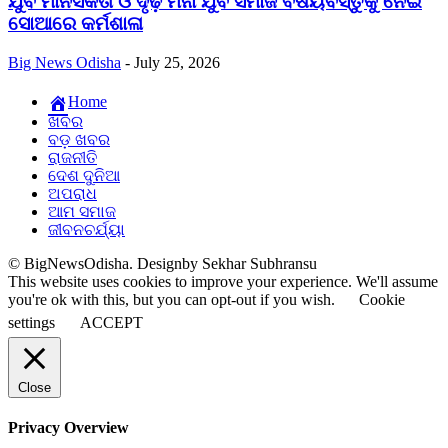
ଯୁବ ମାନସିକତା ଓ ଦୃଢ଼ ମନା ଯୁବ ସମାଜ ବିଷୟବସ୍ତୁକୁ ନେଇ
ସୋଆରେ କର୍ମଶାଳା
Big News Odisha
-
July 25, 2026
Home
ଖବର
ବଡ଼ ଖବର
ରାଜନୀତି
ଦେଶ ଦୁନିଆ
ଅପରାଧ
ଆମ ସମାଜ
ଜୀବନଚର୍ଯ୍ୟା
© BigNewsOdisha. Designby Sekhar Subhransu
This website uses cookies to improve your experience. We'll assume
you're ok with this, but you can opt-out if you wish.
Cookie
settings
ACCEPT
Close
Privacy Overview