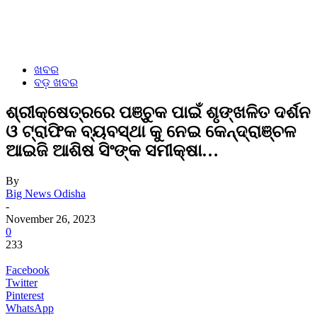
ଖବର
ବଡ଼ ଖବର
ଶ୍ରୀକ୍ଷେତ୍ରରେ ପଞ୍ଚୁକ ପାଇଁ ଶୃଙ୍ଖଳିତ ଦର୍ଶନ
ଓ ଟ୍ରାଫିକ ବ୍ୟବସ୍ଥା କୁ ନେଇ କେନ୍ଦ୍ରାଞ୍ଚଳ
ଆଇଜି ଆଶିଷ ସିଂଙ୍କ ସମୀକ୍ଷା…
By
Big News Odisha
-
November 26, 2023
0
233
Facebook
Twitter
Pinterest
WhatsApp