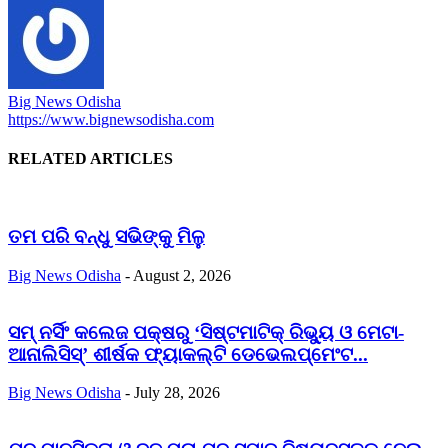
Big News Odisha
https://www.bignewsodisha.com
RELATED ARTICLES
ତମ ପରି ବନ୍ଧୁ ସଭିଙ୍କୁ ମିଳୁ
Big News Odisha
-
August 2, 2026
ସମ୍ ନର୍ସିଂ କଲେଜ ପକ୍ଷରୁ ‘ସିଷ୍ଟମାଟିକ୍ ରିଭ୍ୟୁ ଓ ମେଟା-
ଆନାଲିସିସ୍‌’ ଶୀର୍ଷକ ଫ୍ୟାକଲ୍ଟି ଡେଭେଲପ୍‌ମେଂଟ...
Big News Odisha
-
July 28, 2026