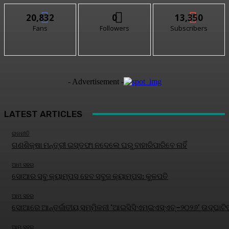
20,832
0
13,350
Fans
Followers
Subscribers
- Advertisement -
LATEST ARTICLES
ରାଜନୀତି
ଗଣଶିକ୍ଷା ମନ୍ତ୍ରୀ ଇସ୍ତଫା ନଦେଲେ ଘରୁ ବାହାରିପାରିବେ ନାହିଁ
ଆମ ସହର
ସୋଆର ସବୁ କ୍ୟାମ୍ପସ ହେବ ସବୁଜ କ୍ୟାମ୍ପସ: କୁଳପତି
ଆମ ସହର
ସୋଆରେ ଆନ୍ତର୍ଜାତୀୟ ସମ୍ମିଳନୀ ‘ଆଇସିସିଏମ୍‌ଇଏସ୍‌ଏଚ୍‌–୨୦୨୬’ ଉଦ୍‌ଘାଟି
ଆମ ସହର