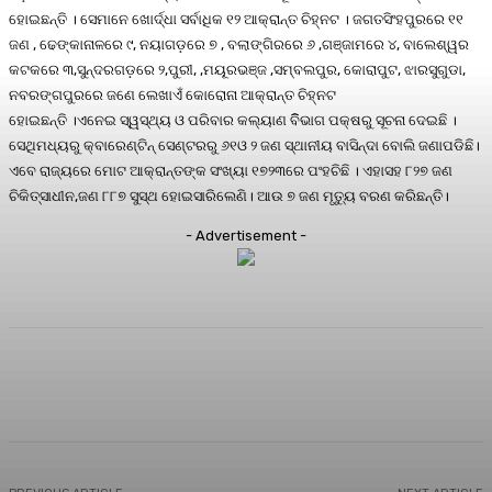
ହୋଇଛନ୍ତି । ସେମାନେ ଖୋର୍ଦ୍ଧା ସର୍ବାଧିକ ୧୨ ଆକ୍ରାନ୍ତ ଚିହ୍ନଟ । ଜଗତସିଂହପୁରରେ ୧୧
ଜଣ , ଢେଙ୍କାନାଳରେ ୯, ନୟାଗଡ଼ରେ ୭ , ବଲାଙ୍ଗିରରେ ୬ ,ଗଞ୍ଜାମରେ ୪, ବାଲେଶ୍ୱର
କଟକରେ ୩,ସୁନ୍ଦରଗଡ଼ରେ ୨,ପୁରୀ, ,ମୟୂରଭଞ୍ଜ ,ସମ୍ବଲପୁର, କୋରାପୁଟ, ଝାରସୁଗୁଡା,
ନବରଙ୍ଗପୁରରେ ଜଣେ ଲେଖାଏଁ କୋରୋନା ଆକ୍ରାନ୍ତ ଚିହ୍ନଟ
ହୋଇଛନ୍ତି ।ଏନେଇ ସ୍ୱସ୍ଥ୍ୟ ଓ ପରିବାର କଲ୍ୟାଣ ବିିଭାଗ ପକ୍ଷରୁ ସୂଚନା ଦେଇଛି ।
ସେଥିମଧ୍ୟରୁ କ୍ବାରେଣ୍ଟିନ୍ ସେଣ୍ଟରରୁ ୬୧ଓ ୨ ଜଣ ସ୍ଥାନୀୟ ବାସିନ୍ଦା ବୋଲି ଜଣାପଡିଛି।
ଏବେ ରାଜ୍ୟରେ ମୋଟ ଆକ୍ରାନ୍ତଙ୍କ ସଂଖ୍ୟା ୧୭୨୩ରେ ପଂହଚିଛି । ଏହାସହ ୮୨୭ ଜଣ
ଚିକିତ୍ସାଧୀନ,ଜଣ ୮୮୭ ସୁସ୍ଥ ହୋଇସାରିଲେଣି। ଆଉ ୭ ଜଣ ମୃତ୍ୟୁ ବରଣ କରିଛନ୍ତି।
- Advertisement -
Facebook
Twitter
Pinterest
WhatsA