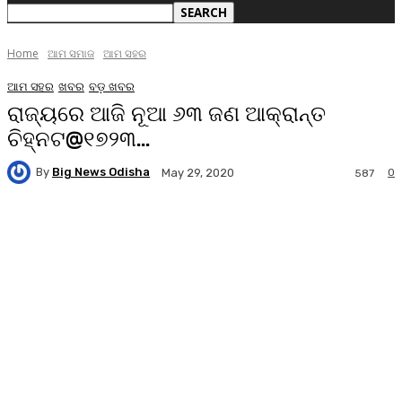
Home
ଆମ ସମାଜ
ଆମ ସହର
ଆମ ସହର
ଖବର
ବଡ଼ ଖବର
ରାଜ୍ୟରେ ଆଜି ନୂଆ ୬୩ ଜଣ ଆକ୍ରାନ୍ତ
ଚିହ୍ନଟ@୧୭୨୩…
By
Big News Odisha
0
May 29, 2020
587
Facebook
Twitter
Pinterest
WhatsA