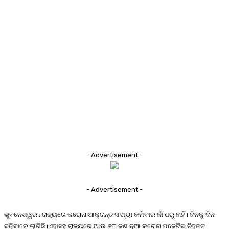
- Advertisement -
- Advertisement -
ଭୁବନେଶ୍ୱର : ରାଜ୍ୟରେ କରୋନା ଆକ୍ରାନ୍ତ ସଂଖ୍ୟା କମିବାର ନାଁ ଧରୁ ନାହିଁ। ଦିନକୁ ଦିନ
ବଢ଼ିବାରେ ଲାଗିଛି।ଏହାସହ ରାଜ୍ୟରେ ଆଉ ୬୩ ଜଣ ନୂଆ କରୋନା ପଜେଟିଭ ଚିହ୍ନଟ