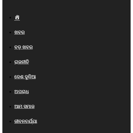
Home
ଖବର
ବଡ଼ ଖବର
ରାଜନୀତି
ଦେଶ ଦୁନିଆ
ଅପରାଧ
ଆମ ସମାଜ
ଜୀବନଚର୍ଯ୍ୟା