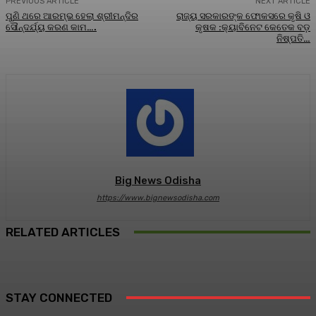
PREVIOUS ARTICLE
NEXT ARTICLE
ପୁଣି ଥରେ ଆରମ୍ଭ ହେଲା ଶ୍ରୀମନ୍ଦିର
ରାଜ୍ୟ ସରକାରଙ୍କ ଫୋକସରେ କୃଷି ଓ
ସୌନ୍ଦର୍ଯ୍ୟ କରଣ କାମ….
କୃଷକ :କ୍ୟାବିନେଟ କେତେକ ବଡ଼
ନିଷ୍ପତି…
Big News Odisha
https://www.bignewsodisha.com
RELATED ARTICLES
STAY CONNECTED