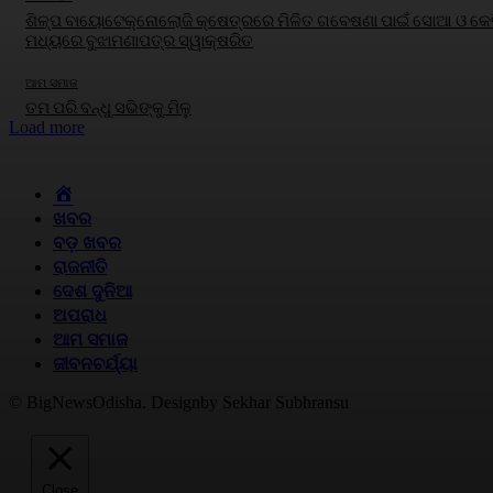
ଶିଳ୍ପ ବାୟୋଟେକ୍ନୋଲୋଜି କ୍ଷେତ୍ରରେ ମିଳିତ ଗବେଷଣା ପାଇଁ ସୋଆ ଓ କେବ
ମଧ୍ୟରେ ବୁଝାମଣାପତ୍ର ସ୍ୱାକ୍ଷରିତ
ଆମ ସମାଜ
ତମ ପରି ବନ୍ଧୁ ସଭିଙ୍କୁ ମିଳୁ
Load more
HOME
ଖବର
ବଡ଼ ଖବର
ରାଜନୀତି
ଦେଶ ଦୁନିଆ
ଅପରାଧ
ଆମ ସମାଜ
ଜୀବନଚର୍ଯ୍ୟା
© BigNewsOdisha. Designby Sekhar Subhransu
Close