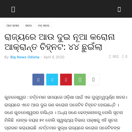
ଆମ ସମାଜ
ଖବର
ବଡ଼ ଖବର
ରାଜ୍ୟରେ ଆଉ ଦୁଇ ନୂଆ କରୋନା
ଆକ୍ରାନ୍ତ ଚିହ୍ନଟ: ୪୪ ଛୁଇଁଲା
952
0
By
Big News Odisha
-
April 9, 2020
ଭୁବନେଶ୍ୱର : ବର୍ତ୍ତମାନ ସମୟରେ ଓଡ଼ିଶା ପାଇଁ ଏକ ଗୁରୁତ୍ୱପୂର୍ଣ୍ଣ ଖବର।
ରାଜ୍ୟରେ ଏବେ ଆଉ ଦୁଇ ଜଣ କରୋନା ପଜେଟିବ ଚିହ୍ନଟ ହୋଇଛନ୍ତି ।
ଜଣେ ଭୁବନେଶ୍ୱରର ବାସିନ୍ଦା । ଅନ୍ୟ ଜଣେ ଢେଙ୍କାନାଳରୁ ବୋଲି ସୂଚନା
ମିଳିଛି ।ତାଙ୍କ ବୟସ ୫୧ ବୋଲି ସ୍ୱାସ୍ଥ୍ୟ ବିଭାଗ ପକ୍ଷରୁ ଏହି ସୂଚନା
ପ୍ରଦାନ କରାଯାଇଛି ।ବର୍ତ୍ତମାନ ସୁଦ୍ଧା ରାଜ୍ୟରେ କରୋନା ପଜେଟିବଙ୍କ