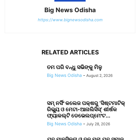
Big News Odisha
https://www.bignewsodisha.com
RELATED ARTICLES
ତମ ପରି ବନ୍ଧୁ ସଭିଙ୍କୁ ମିଳୁ
Big News Odisha
-
August 2, 2026
ସମ୍ ନର୍ସିଂ କଲେଜ ପକ୍ଷରୁ ‘ସିଷ୍ଟମାଟିକ୍
ରିଭ୍ୟୁ ଓ ମେଟା-ଆନାଲିସିସ୍‌’ ଶୀର୍ଷକ
ଫ୍ୟାକଲ୍ଟି ଡେଭେଲପ୍‌ମେଂଟ...
Big News Odisha
-
July 28, 2026
ଯୁବ ମାନସିକତା ଓ ଦୃଢ଼ ମନା ଯୁବ ସମାଜ