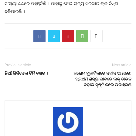
ସଂଖ୍ୟା 44ରେ ପହଞ୍ଚିଛି । ଯାହାକୁ ନେଇ ରାଜ୍ୟ ସରକାର ଙ୍କ ଚିନ୍ତା
ବଢିଯାଇଛି ।
Previous article
Next article
ନିଆଁ ଗିଳିଦେଲା ତିନି ବଖରା ।
କରୋନା ମୁକାବିଲାରେ ନବୀନ ଆଗରେ:
ପ୍ରଥମ ରାଜ୍ୟ ଭାବରେ ଲକ୍ ଡାଉନ
ବଢ଼ାଇ ସୃଷ୍ଟି କଲେ ଉଦାହରଣ