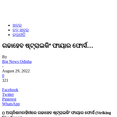
ଖବର
ବଡ଼ ଖବର
ରାଜନୀତି
ଗଢାହେବ ଷ୍ଟ୍ରାଇକିଂ ଫାୟାର ଫୋର୍ସ…
By
Big News Odisha
-
August 29, 2022
0
321
Facebook
Twitter
Pinterest
WhatsApp
() ଅଗ୍ନିଶମବାହିନୀରେ ଗଢାହେବ ଷ୍ଟ୍ରାଇକିଂ ଫାୟାର ଫୋର୍ସ (Striking