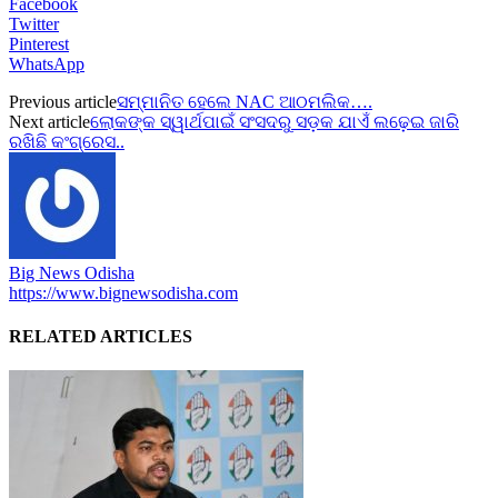
Facebook
Twitter
Pinterest
WhatsApp
Previous article
ସମ୍ମାନିତ ହେଲେ NAC ଆଠମଲିକ….
Next article
ଲୋକଙ୍କ ସ୍ୱାର୍ଥପାଇଁ ସଂସଦରୁ ସଡ଼କ ଯାଏଁ ଲଢ଼େଇ ଜାରି
ରଖିଛି କଂଗ୍ରେସ..
Big News Odisha
https://www.bignewsodisha.com
RELATED ARTICLES