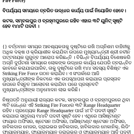
Fire Force)
ବିପର୍ଯ୍ୟୟ ସମୟରେ ତ୍ବରିତ ଉଦ୍ଧାର କାର୍ଯ୍ୟ ପାଇଁ ନିୟୋଜିତ ହେବେ।
କଟକ, ସମ୍ବଲପୁର ଓ ବ୍ରହ୍ମପୁରରେ ରହିବ ଏହାର ୩ଟି ୟୁନିଟ୍ ସୃଷ୍ଟି
ହେବ ୧୪୪ଟି ପଦବୀ ।
{} ବର୍ତ୍ତମାନ ସମୟର ଆବଶ୍ୟକତାକୁ ଦୃଷ୍ଟିରେ ରଖି ଅଗ୍ନିଶମ ବାହିନୀକୁ
ଅଧିକ ଦକ୍ଷ ଓ କ୍ରିୟାଶୀଳ କରାଯିବା ଉପରେ ମୁଖ୍ୟମନ୍ତ୍ରୀ ଶ୍ରୀ ନବୀନ
ପଟ୍ଟନାୟକ ଗୁରୁତ୍ବ ଆରୋପ କରିଛନ୍ତି । ବିଭିନ୍ନ ବିପର୍ଯ୍ୟୟ ବିଶେଷକରି
ଅଗ୍ନି ଦୁର୍ଘଟଣା ସମୟରେ ଲୋକଙ୍କ ଉଦ୍ଧାର କାର୍ଯ୍ୟ ଯେପରି ତ୍ବରାନ୍ବିତ
ଭାବରେ କରାଯାଇପାରିବ, ତାକୁ ଦୃଷ୍ଟିରେ ରଖି ୧୪୪ ସଦସ୍ୟ ବିଶିଷ୍ଟ ଏକ
Striking Fire Force ଗଠନ କରାଯିବ। ଏ ସଂପର୍କରେ ଆଜି
ମୁଖ୍ୟମନ୍ତ୍ରୀଙ୍କ ନିକଟରେ ଏକ ଉପସ୍ଥାପନା କରାଯାଇ ପ୍ରସ୍ତାବ
ଉପରେ ବିସ୍ତୃତ ଆଲୋଚନା କରାଯିବା ପରେ ପ୍ରସ୍ତବଟି
ମୁଖ୍ୟମନ୍ତ୍ରୀଙ୍କ ଅନୁମୋଦନ ଲାଭ କରିଛି।
ନିଷ୍ପତ୍ତି ଅନୁଯାୟୀ ରାଜ୍ୟର କଟକ, ସମ୍ବଲପୁର ଓ ବ୍ରହ୍ମପୁରରେ ଥିବା
୩ଟି ଜୋନ୍‌ରେ ଏହି Striking Fire Forceର ୩ଟି Range Headquarter
ରହିବ। ପ୍ରତ୍ୟେକ Range Headquarter ପାଇଁ ୪୮ଟି ପଦବୀ ସୃଷ୍ଟି
କରାଯାଇ ସମୁଦାୟ ୧୪୪ଟି ପଦବୀ ସୃଷ୍ଟି ହେବ। ଏଥିରେ ଆସିଷ୍ଟାଣ୍ଟ
ଫାୟାର ଅଫିସର, ଷ୍ଟେସନ ଅଫିସର, ଆସିଷ୍ଟାଣ୍ଟ ଷ୍ଟେସନ ଅଫିସର,
ହାବିଲଦାର ମେଜର, ଡ୍ରାଇଭର ହାବିଲଦାର, ହାବିଲଦାର ମେକାନିକ୍, ଲିଡିଂ
ଫାୟାରମ୍ୟାନ, ଫାୟାରମ୍ୟାନ ଡ୍ରାଇଭର ଓ ଫାୟାରମ୍ୟାନ ଆଦି ପଦବୀ