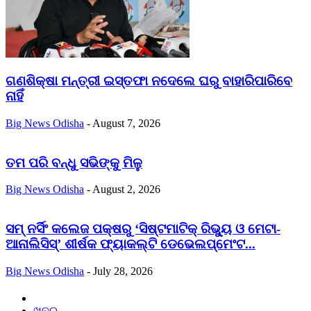
ଗଣଶିକ୍ଷା ମନ୍ତ୍ରୀ ଇସ୍ତଫା ନଦେଲେ ଘରୁ ବାହାରିପାରିବେ
ନାହିଁ
Big News Odisha
-
August 7, 2026
ତମ ପରି ବନ୍ଧୁ ସଭିଙ୍କୁ ମିଳୁ
Big News Odisha
-
August 2, 2026
ସମ୍ ନର୍ସିଂ କଲେଜ ପକ୍ଷରୁ ‘ସିଷ୍ଟମାଟିକ୍ ରିଭ୍ୟୁ ଓ ମେଟା-
ଆନାଲିସିସ୍‌’ ଶୀର୍ଷକ ଫ୍ୟାକଲ୍ଟି ଡେଭେଲପ୍‌ମେଂଟ...
Big News Odisha
-
July 28, 2026
Home
ଖବର