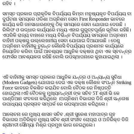
ରହିବ ।
ସମସ୍ତ ପ୍ରକାର ପ୍ରାକୃତିକ ବିପର୍ଯ୍ୟୟ କିମ୍ବା ମନୁଷ୍ୟକୃତ ବିପର୍ଯ୍ୟୟ ବା
ଦୁର୍ଘଟଣା ସମୟରେ ଓଡିଶା ଅଗ୍ନିଶମ ସେବା First Responder ଭାବରେ
କାର୍ଯ୍ୟ କରି ଜନସାଧାରଣଙ୍କୁ ଠିକ୍‌ ସମୟରେ ସେବା ଯୋଗାଇ ଦେଉଛି ।
ରିଲିଫ ଓ ଉଦ୍ଧାର କାର୍ଯ୍ୟରେ ମଧ୍ୟ ଏହାର ଗୁରୁତ୍ବପୂର୍ଣ୍ଣ ଭୂମିକା ରହିଛି।
ଏପରିକି ରାଜ୍ୟ ବାହାରେ ମଧ୍ୟ ବିଭିନ୍ନ ବିପର୍ଯ୍ୟୟ ସମୟରେ ଅଗ୍ନଶମ
ବାହିନୀ ପକ୍ଷରୁ ଉଲ୍ଲେଖନୀୟ ସେବା ଯୋଗାଇ ଦିଆଯାଉଛି । ତେଣୁ
ଅଗ୍ନିଶମ ବାହିନୀକୁ ତୁରନ୍ତ କୌଣସି ବିପର୍ଯ୍ୟୟ ପ୍ରଶମନ କାର୍ଯ୍ୟରେ
ନିୟୋଜିତ କରିବା ପାଇଁ ଆବଶ୍ୟକ ଆଧୁନିକ ଦକ୍ଷତା ଥିବା ଏକ ସ୍ବତନ୍ତ୍ର
ଫୋର୍ସର ଆବଶ୍ୟକତା ରହିଛି ବୋଲି ଉପସ୍ଥାପନାରେ କୁହାଯାଇଥିଲା ।
ଏହି ବାହିନୀକୁ ସମସ୍ତ ପ୍ରକାର ଆଧୁନିକ ଯନ୍ତ୍ର ଓ ଅନ୍ୟାନ୍ୟ ସୁବିଧା
(Modern Gadgets) ଯୋଗାଇ ଦେଇ ଏକ ଦକ୍ଷ କୌଶଳ ସଂପନ୍ନ Striking
Force ଭାବରେ ବିକଶିତ କରାଯିବ ବୋଲି ବୈଠକ ରେ ନିଷ୍ପତ୍ତି
ହୋଇଥିଲା।ଏହି ବୈଠକକୁ ମୁଖ୍ୟମନ୍ତ୍ରୀ ଙ୍କ ସଚିବ 5T ଶ୍ରୀ ଭି କେ
ପାଣ୍ଡିଆନ ସଂଚଳନା କରିଥିଲେ ।ଅଗ୍ନିଶମ ବିଭାଗର ଡିଜି ଶ୍ରୀ ସନ୍ତୋଷ
ଉପାଧ୍ୟୟ ପ୍ରସ୍ତାବ ସମ୍ପର୍କ ରେ ଉପସ୍ଥାପନା କରିଥିଲେ।
ଆଲୋଚନା ରେ ମୁଖ୍ୟ ଶାସନ ସଚିବ ,ଶ୍ରୀ ସୁରେଶ ମହାପାତ୍ର ଗୃହ
ବିଭାଗର ଅତିରିକ୍ତ ମୁଖ୍ୟ ସଚିବ ଶ୍ରୀ ସଂଜୀବ ଚୋପ୍ରା ଓ ଅତିରିକ୍ତ ଡିଜି
ଶ୍ରୀମତୀ ସୌମ୍ୟା ମିଶ୍ର ପ୍ରମୁଖ ଭାଗ ନେଇଥିଲେ।