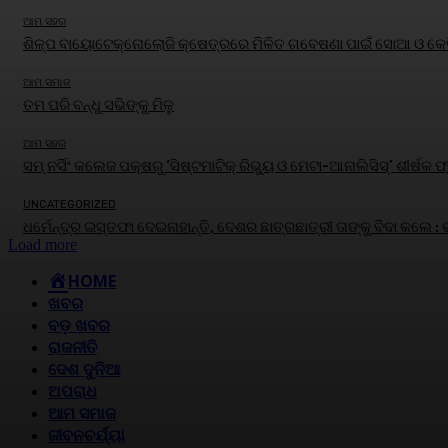
ଆମ ସହର
ଶିଳ୍ପ ବାୟୋଟେକ୍ନୋଲୋଜି କ୍ଷେତ୍ରରେ ମିଳିତ ଗବେଷଣା ପାଇଁ ସୋଆ ଓ କେବି
ଆମ ସମାଜ
ତମ ପରି ବନ୍ଧୁ ସଭିଙ୍କୁ ମିଳୁ
ଆମ ସହର
ସମ୍ ନର୍ସିଂ କଲେଜ ପକ୍ଷରୁ ‘ସିଷ୍ଟମାଟିକ୍ ରିଭ୍ୟୁ ଓ ମେଟା-ଆନାଲିସିସ୍‌’ ଶୀର
UNCATEGORIZED
ଧର୍ମେନ୍ଦ୍ର ଇସ୍ତଫା ଦେଇନାହାନ୍ତି, ଦେଶର ଛାତ୍ରଛାତ୍ରୀ ତାଙ୍କୁ ବିଦା କଲେ :
Load more
HOME
ଖବର
ବଡ଼ ଖବର
ରାଜନୀତି
ଦେଶ ଦୁନିଆ
ଅପରାଧ
ଆମ ସମାଜ
ଜୀବନଚର୍ଯ୍ୟା