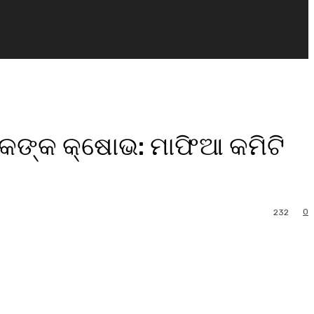
ିକଙ୍କ କ୍ଷୋଭ: ମାଫିଆ କମିଟି
0
232