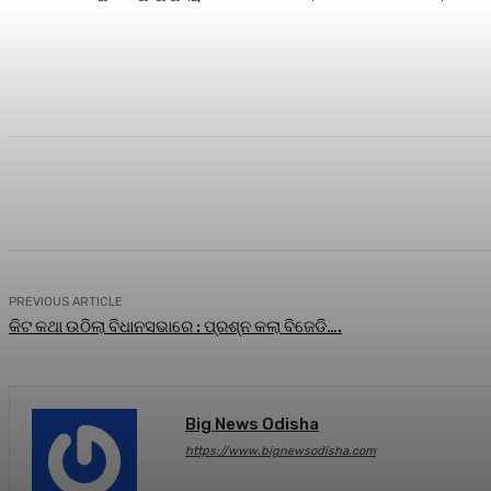
Share
Facebook
Twitter
Pin
PREVIOUS ARTICLE
କିଟ କଥା ଉଠିଲା ବିଧାନସଭାରେ : ପ୍ରଶ୍ନ କଲା ବିଜେଡି….
Big News Odisha
https://www.bignewsodisha.com