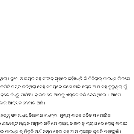
ିଲା। ଦୁଃଖ ଓ ଭୟର ସହ ସଂଜୀବ ଗୃହରେ କହିଛନ୍ତି କି ମିନିରାଲ୍ ମାଇନ୍ସ ଲିଜରେ
କମିଟି ଗସ୍ତ କରିଥିଲା ସେହି ସମୟରେ ଜଣେ ବାଲି ଚୋର ଆମ ସହ ବୁଲୁଥିଲା ମୁଁ
ିବା ବେଳେ କିନ୍ତୁ ମାଫିଆ ବାଇକ ରେ ଆମକୁ ଏସ୍କଟ କରି ନେଉଥିଲେ । ଆମେ
ସରକାର ଆକ୍ସନ ନେବାର ଅଛି।
ାଜସ୍ୱ ସହ ଅନ୍ୟ ବିଭାଗର ମନ୍ତ୍ରୀ, ମୁଖ୍ୟ ଶାସନ ସଚିବ ଓ ପୋଲିସ
େ ଯଥେଷ୍ଟ ମ୍ୟାନ ପାୱାର ନାହିଁ ଯେ ରାଜ୍ୟ ବାହାର କୁ ଚାଲାଣ ରେ ରୋକ୍ ଲଗାଇ
ଲ୍ ମାଇନ୍ସ ତ୍ ମିଳୁନି ଅର୍ଥ ନଷ୍ଠ ହେବା ସହ ଆମ ରାଜସ୍ବ କ୍ଷତି ପହଞ୍ଚୁଛି।