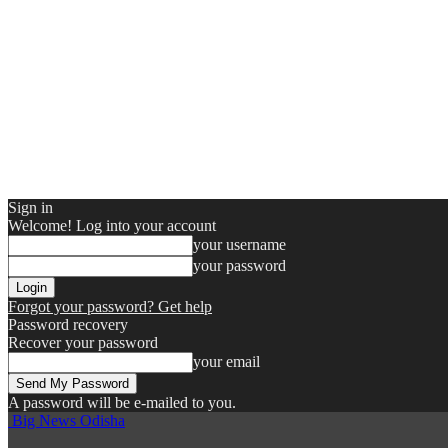
Sign in
Welcome! Log into your account
your username
your password
Forgot your password? Get help
Password recovery
Recover your password
your email
A password will be e-mailed to you.
Big News Odisha