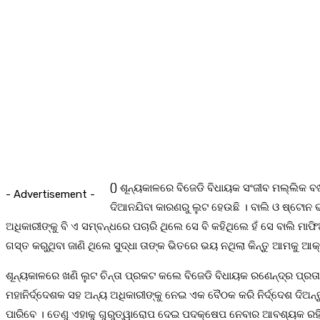
() ଶୂନ୍ୟକାଳରେ ବିଜେଡି ବିଧାୟକ ସଂଜୀବ ମଲ୍ଲିକ ବଖ
- Advertisement -
ଦିଆନଯିବା କାରଣରୁ ଲୁଟ ହେଉଛି । ବାଲି ଓ ଷ୍ଟୋନ ଭ
ଅଧିକାରୀଙ୍କୁ ବି ଏ ସମ୍ବନ୍ଧରେ ପଚାରି ଥିଲେ ସେ ବି କହିଥିଲେ ହଁ ସେ ବାଲି
ଗସ୍ତ କରୁଥିବା ଜାଣି ଥିଲେ ସୁଦ୍ଧା ତାଙ୍କ ଭିତରେ ଭୟ ନଥିଲା କିନ୍ତୁ ଆମକୁ 
ଶୂନ୍ୟକାଳରେ ଖଣି ଲୁଟ ଚିନ୍ତା ପ୍ରକଟ କଲେ ବିଜେଡି ବିଧାୟକ ରଣେନ୍ଦ୍ର ପ୍ର
ମହାନିର୍ଦ୍ଦେଶକ ସହ ଅନ୍ୟ ଅଧିକାରୀଙ୍କୁ ନେଇ ଏକ ବୈଠକ କରି ନିର୍ଦ୍ଦେଶ ଦିଅନ
ପାରିବେ । ତେଣୁ ଏହାକୁ ଗୁରୁତ୍ୱାରୋପ ଦେଇ ପଦକ୍ଷେପ ନେବାର ଆବଶ୍ୟକ ରହିଛି। ବିକ