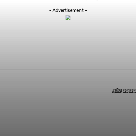
- Advertisement -
terest
WhatsApp
ୟୁଜିସ୍ ଡ୍ରା