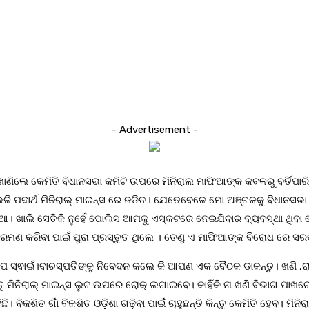
- Advertisement -
ାଣିଲେ କେମିତି ବିଧାନସଭା କମିଟି ଉପରେ ମିନିରାଲ ମାଫିଆଙ୍କ କବଳରୁ ବର୍ତିପାରିଥ
ଳି ପଦାର୍ଥ ମିନିରାଲ୍ ମାଇନ୍ସ ରେ ଜଡିତ। ଯେତେବେଳେ ମୋ ଅଞ୍ଚଳକୁ ବିଧାନସଭା 
 ମାଫିଆ। ଖାଲି ସେତିକି ନୁହେଁ ପୋଲିସ ଆମକୁ ଏସ୍କଟରେ ନେଇଯିବାର ବ୍ୟବସ୍ଥା ଥ
ଆକ୍ରମଣ କରିବା ପାଇଁ ପୁରା ପ୍ରସ୍ତୁତ ଥିଲେ । ତେଣୁ ଏ ମାଫିଆଙ୍କ ବିରୋଧ ରେ 
ତାପ ସ୍ଵାଇଁ।ବାଚସ୍ପତିଙ୍କୁ ନିବେଦନ କଲେ କି ଆପଣ ଏକ ବୈଠକ ଡାକନ୍ତୁ। ଖଣି ,ର
୍ତୁ ମିନିରାଲ୍ ମାଇନ୍ସ ଲୁଟ ଉପରେ ରୋକ୍ ଲଗାଇବେ। କାହିଁକି ନା ଖଣି ବିଭାଗ ପାଖର
ଶିତ ଗାଁ ବିକଶିତ ଓଡ଼ିଶା ଗଢ଼ିବା ପାଇଁ ଚାହୁଛନ୍ତି କିନ୍ତୁ କେମିତି ହେବ। ମିନିରା