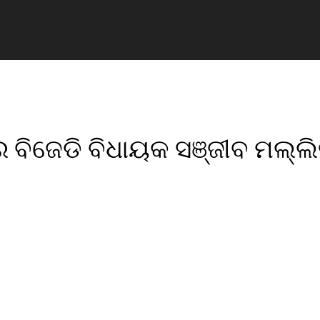
 ବିଜେଡି ବିଧାୟକ ସଞ୍ଜୀବ ମଲ୍ଲ
pp