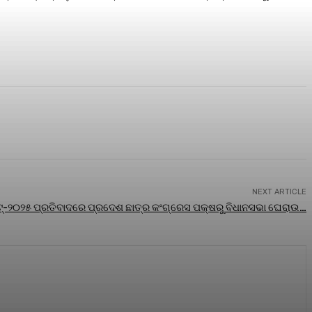
NEXT ARTICLE
ଫ୍‌ଟ୍-୨୦୨୫ ପ୍ରତିବାଦରେ ପ୍ରଦେଶ ଛାତ୍ର କଂଗ୍ରେସ ପକ୍ଷରୁ ବିଧାନସଭା ଘେରାଉ…