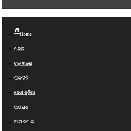
Home
ଖବର
ବଡ଼ ଖବର
ରାଜନୀତି
ଦେଶ ଦୁନିଆ
ଅପରାଧ
ଆମ ସମାଜ