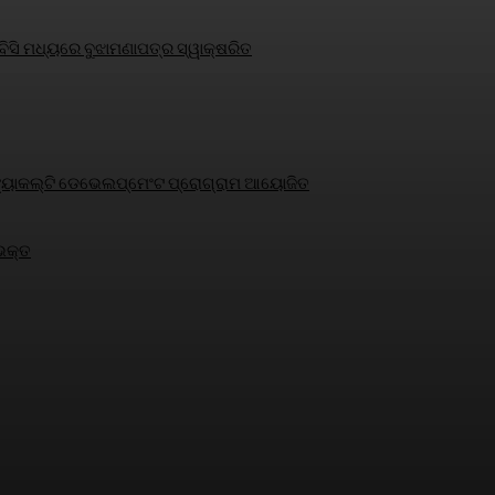
ସି ମଧ୍ୟରେ ବୁଝାମଣାପତ୍ର ସ୍ୱାକ୍ଷରିତ
୍ଷକ ଫ୍ୟାକଲ୍ଟି ଡେଭେଲପ୍‌ମେଂଟ ପ୍ରୋଗ୍ରାମ ଆୟୋଜିତ
 ଭକ୍ତ