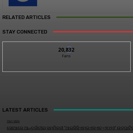
RELATED ARTICLES
STAY CONNECTED
20,832
Fans
LATEST ARTICLES
ଆମ ସହର
ସୋଆରେ ଆନ୍ତର୍ଜାତୀୟ ସମ୍ମିଳନୀ ‘ଆଇସିସିଏମ୍‌ଇଏସ୍‌ଏଚ୍‌–୨୦୨୬’ ଉଦ୍‌ଘାଟି