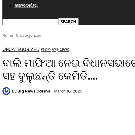
ଜୀବନଚର୍ଯ୍ୟା
Home
Uncategorized
UNCATEGORIZED
ଖବର
ବଡ଼ ଖବର
ବାଲି ମାଫିଆ ନେଇ ବିଧାନସଭାରେ
ସହ ବୁଲୁଛନ୍ତି କେମିତି….
By
Big News Odisha
March 18, 2025
Facebook
Twitter
Pinterest
WhatsA