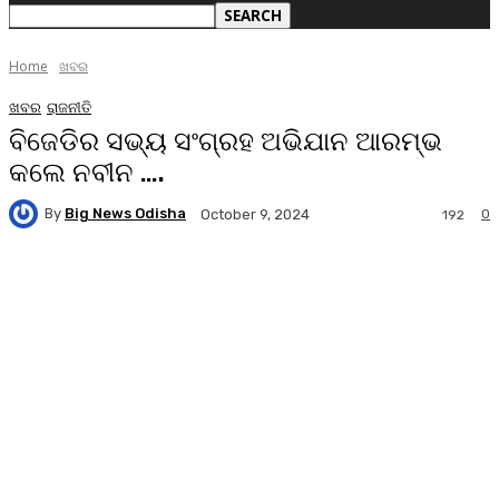
Home
ଖବର
ଖବର
ରାଜନୀତି
ବିଜେଡିର ସଭ୍ୟ ସଂଗ୍ରହ ଅଭିଯାନ ଆରମ୍ଭ
କଲେ ନବୀନ ….
By
Big News Odisha
0
October 9, 2024
192
Facebook
Twitter
Pinterest
WhatsA