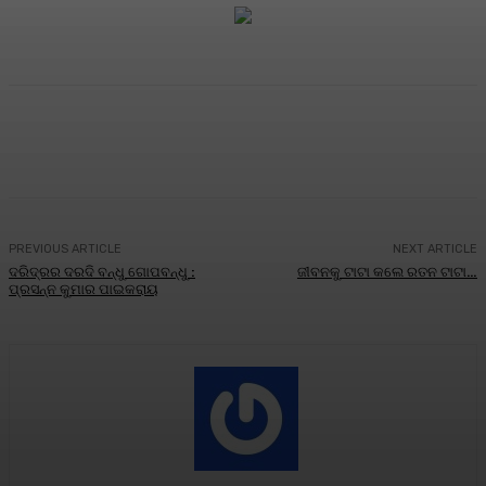
Facebook
Twitter
Pinterest
WhatsA
PREVIOUS ARTICLE
NEXT ARTICLE
ଦରିଦ୍ରର ଦରଦି ବନ୍ଧୁ ଗୋପବନ୍ଧୁ :
ଜୀବନକୁ ଟାଟା କଲେ ରତନ ଟାଟା…
ପ୍ରସନ୍ନ କୁମାର ପାଇକରାୟ