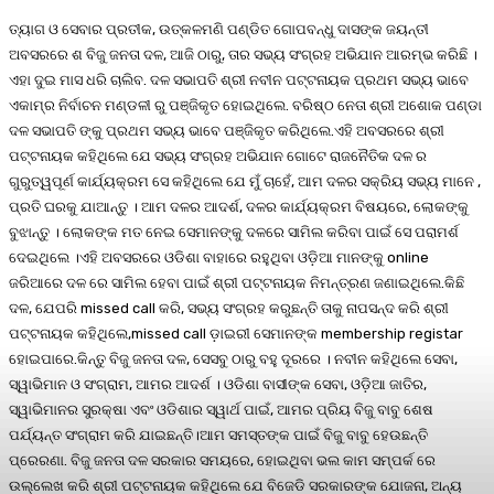
ତ୍ୟାଗ ଓ ସେବାର ପ୍ରତୀକ, ଉତ୍କଳମଣି ପଣ୍ଡିତ ଗୋପବନ୍ଧୁ ଦାସଙ୍କ ଜୟନ୍ତୀ
ଅବସରରେ ଶ ବିଜୁ ଜନତା ଦଳ, ଆଜି ଠାରୁ, ତାର ସଭ୍ୟ ସଂଗ୍ରହ ଅଭିଯାନ ଆରମ୍ଭ କରିଛି ।
ଏହା ଦୁଇ ମାସ ଧରି ଚାଲିବ. ଦଳ ସଭାପତି ଶ୍ରୀ ନବୀନ ପଟ୍ଟନାୟକ ପ୍ରଥମ ସଭ୍ୟ ଭାବେ
ଏକାମ୍ର ନିର୍ବାଚନ ମଣ୍ଡଳୀ ରୁ ପଞ୍ଜିକୃତ ହୋଇଥିଲେ. ବରିଷ୍ଠ ନେତା ଶ୍ରୀ ଅଶୋକ ପଣ୍ଡା
ଦଳ ସଭାପତି ଙ୍କୁ ପ୍ରଥମ ସଭ୍ୟ ଭାବେ ପଞ୍ଜିକୃତ କରିଥିଲେ.ଏହି ଅବସରରେ ଶ୍ରୀ
ପଟ୍ଟନାୟକ କହିଥିଲେ ଯେ ସଭ୍ୟ ସଂଗ୍ରହ ଅଭିଯାନ ଗୋଟେ ରାଜନୈତିକ ଦଳ ର
ଗୁରୁତ୍ୱପୂର୍ଣ କାର୍ଯ୍ୟକ୍ରମ ସେ କହିଥିଲେ ଯେ ମୁଁ ଚାହେଁ, ଆମ ଦଳର ସକ୍ରିୟ ସଭ୍ୟ ମାନେ ,
ପ୍ରତି ଘରକୁ ଯାଆନ୍ତୁ । ଆମ ଦଳର ଆଦର୍ଶ, ଦଳର କାର୍ଯ୍ୟକ୍ରମ ବିଷୟରେ, ଲୋକଙ୍କୁ
ବୁଝାନ୍ତୁ । ଲୋକଙ୍କ ମତ ନେଇ ସେମାନଙ୍କୁ ଦଳରେ ସାମିଲ କରିବା ପାଇଁ ସେ ପରାମର୍ଶ
ଦେଇଥିଲେ ।ଏହି ଅବସରରେ ଓଡିଶା ବାହାରେ ରହୁଥିବା ଓଡ଼ିଆ ମାନଙ୍କୁ online
ଜରିଆରେ ଦଳ ରେ ସାମିଲ ହେବା ପାଇଁ ଶ୍ରୀ ପଟ୍ଟନାୟକ ନିମନ୍ତ୍ରଣ ଜଣାଇଥିଲେ.କିଛି
ଦଳ, ଯେପରି missed call କରି, ସଭ୍ୟ ସଂଗ୍ରହ କରୁଛନ୍ତି ତାକୁ ନାପସନ୍ଦ କରି ଶ୍ରୀ
ପଟ୍ଟନାୟକ କହିଥିଲେ,missed call ଡ଼ାଇରୀ ସେମାନଙ୍କ membership registar
ହୋଇପାରେ.କିନ୍ତୁ ବିଜୁ ଜନତା ଦଳ, ସେସବୁ ଠାରୁ ବହୁ ଦୂରରେ । ନବୀନ କହିଥିଲେ ସେବା,
ସ୍ୱାଭିମାନ ଓ ସଂଗ୍ରାମ, ଆମର ଆଦର୍ଶ । ଓଡିଶା ବାସୀଙ୍କ ସେବା, ଓଡ଼ିଆ ଜାତିର,
ସ୍ୱାଭିମାନର ସୁରକ୍ଷା ଏବଂ ଓଡିଶାର ସ୍ୱାର୍ଥ ପାଇଁ, ଆମର ପ୍ରିୟ ବିଜୁ ବାବୁ ଶେଷ
ପର୍ଯ୍ୟନ୍ତ ସଂଗ୍ରାମ କରି ଯାଇଛନ୍ତି।ଆମ ସମସ୍ତଙ୍କ ପାଇଁ ବିଜୁ ବାବୁ ହେଉଛନ୍ତି
ପ୍ରେରଣା. ବିଜୁ ଜନତା ଦଳ ସରକାର ସମୟରେ, ହୋଇଥିବା ଭଲ କାମ ସମ୍ପର୍କ ରେ
ଉଲ୍ଲେଖ କରି ଶ୍ରୀ ପଟ୍ଟନାୟକ କହିଥିଲେ ଯେ ବିଜେଡି ସରକାରଙ୍କ ଯୋଜନା, ଅନ୍ୟ