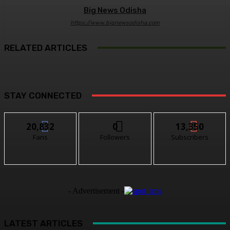
Big News Odisha
https://www.bignewsodisha.com
RELATED ARTICLES
STAY CONNECTED
20,832
0
13,350
Fans
Followers
Subscribers
- Advertisement -
LATEST ARTICLES