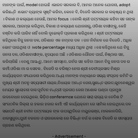
ମାନଙ୍କ ପାଇଁ, model ହୋଇଛି ।ଭାରତ ସରକାର ବି, ଆମର ଅନେକ ଯୋଜନା, adopt
କରିଛନ୍ତି ।ଭୋଟ ବ୍ୟାଙ୍କ ସୃଷ୍ଟି କରିବା, କେବେ ବି, ବିଜେଡି ସରକାର ର ଲକ୍ଷ୍ୟ ନ ଥିଲା
। ବିକାଶ ଓ କଲ୍ୟାଣ ହେଉଛି, ଆମର focus । ବୋଲି ଶ୍ରୀ ପଟ୍ଟନାୟକ କହିବା ସହ ତାଙ୍କ
ସରକାର, ଆରମ୍ଭ କରିଥିବା, ବିକାଶ ଓ କଲ୍ୟାଣ ଯୋଜନାରୁ, ଓଡିଶା ବାସୀଙ୍କୁ, କେହି
ବଞ୍ଚିତ କରି ପାରିବ ନାହିଁ ବୋଲି ଦୃଢୋକ୍ତି ପ୍ରକାଶ କରିଥିଲେ । ଶ୍ରୀ ପଟ୍ଟନାୟକ
କହିଥିଲେ ବିଜୁ ଜନତା ଦଳ, ଓଡିଶାର ଏକ ନମ୍ବର ଦଳ । ଗତ ନିର୍ବାଚନ ରେ ବିଜେଡି , ଅଧିକ
ଭୋଟ ପାଇଥିଲା ଓ ।vote percentage ମଧ୍ୟ ଅଧିକ ଥିଲା । ସେ କହିଥିଲେ ଯେ ବିଜୁ
ଜନତା ଦଳ, ଓଡିଶାବାସୀଙ୍କ, ହୃଦୟରେ ଅଛି । ଓଡିଶାର ଗୌରବ ପାଇଁ, ନିଷ୍ଠାର ସହ,
କରିଚାଲିଛି । ତେଣୁ ଆସନ୍ତୁ, ଆମେ ସମସ୍ତେ, ଗର୍ବର ସହ କହିବା ଆମେ ବିଜୁ ଜନତା ଦଳ ର
କର୍ମୀ.ଓଡିଶା ମା ର ସେବକ.. ବିଜେଡି ର ବରିଷ୍ଠ ନେତା ଶ୍ରୀ ଦେବୀପ୍ରସାଦ ମିଶ୍ର
କାର୍ଯ୍ୟକ୍ରମ ସଂଯୋଜନା କରିଥିଲେ.ଅନ୍ୟ ମାନଙ୍କ ମଧ୍ୟ୍ୟରେ ସଭ୍ୟ ସଂଗ୍ରହ କମିଟି ର
ମୁଖ୍ୟ ଶ୍ରୀ ଅତନୁ ସବ୍ୟସାଚୀ ନାୟକ,ବିଧାୟକ ଅନନ୍ତ ଜେନା,ସୁଶାନ୍ତ ରାଉତ,ଭୁବନେଶ୍ୱର
ମେୟର ସୁଲୋଚନା ଦାସ ପୂର୍ବତନ ମନ୍ତ୍ରୀ ପ୍ରତାପ ଜେନା ଅଶୋକ ପଣ୍ଡା ପ୍ରମୁଖ
ଉଦବୋଧନ ଦେଇଥିଲେ. ଭିଡ଼ିଓ conferernce ଯୋଗେ ସାରା ରାଜ୍ୟ ର ତେତିଶ ଟି
ସାଂଗଠନିକ ଜିଲ୍ଲା ର ହକାର ହଜାର କର୍ମୀ ଏହି କାର୍ଯ୍ୟକ୍ରମ ରେ ସାମିଲ ହୋଇଥିଲେ.ଦଳ
ସଭାପତି ଶ୍ରୀ ନବୀନ ପଟ୍ଟନାୟକ ଙ୍କ ଉପସ୍ଥିତିରେ ମୟୁରଭଞ୍ଜ, ମାଲକାନଗିରି,
ଝାରସୁଗୁଡା,ପୁରୀ ବରଗଡ ଓ ରାଉରକେଲା ରେ ବିଭିନ୍ନ ବର୍ଗ ର ଲୋକ ବିଜେଡି ର ସଦସ୍ୟତା
ଗ୍ରହଣ କରିଥିଲେ.
- Advertisement -