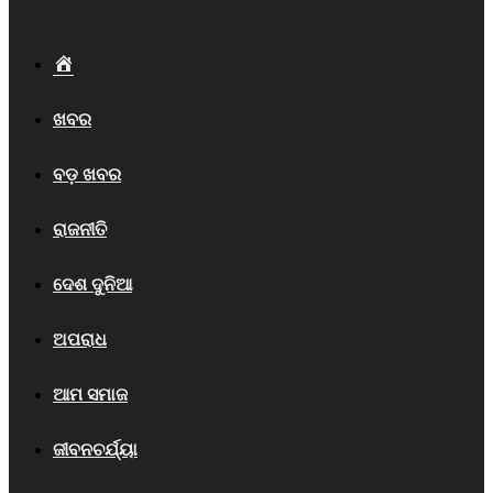
Home
ଖବର
ବଡ଼ ଖବର
ରାଜନୀତି
ଦେଶ ଦୁନିଆ
ଅପରାଧ
ଆମ ସମାଜ
ଜୀବନଚର୍ଯ୍ୟା