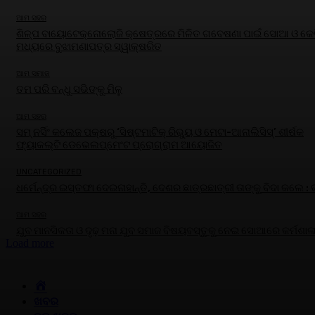
ଆମ ସହର
ଶିଳ୍ପ ବାୟୋଟେକ୍ନୋଲୋଜି କ୍ଷେତ୍ରରେ ମିଳିତ ଗବେଷଣା ପାଇଁ ସୋଆ ଓ କେବ
ମଧ୍ୟରେ ବୁଝାମଣାପତ୍ର ସ୍ୱାକ୍ଷରିତ
ଆମ ସମାଜ
ତମ ପରି ବନ୍ଧୁ ସଭିଙ୍କୁ ମିଳୁ
ଆମ ସହର
ସମ୍ ନର୍ସିଂ କଲେଜ ପକ୍ଷରୁ ‘ସିଷ୍ଟମାଟିକ୍ ରିଭ୍ୟୁ ଓ ମେଟା-ଆନାଲିସିସ୍‌’ ଶୀର୍ଷକ
ଫ୍ୟାକଲ୍ଟି ଡେଭେଲପ୍‌ମେଂଟ ପ୍ରୋଗ୍ରାମ ଆୟୋଜିତ
UNCATEGORIZED
ଧର୍ମେନ୍ଦ୍ର ଇସ୍ତଫା ଦେଇନାହାନ୍ତି, ଦେଶର ଛାତ୍ରଛାତ୍ରୀ ତାଙ୍କୁ ବିଦା କଲେ :
ଆମ ସହର
ଯୁବ ମାନସିକତା ଓ ଦୃଢ଼ ମନା ଯୁବ ସମାଜ ବିଷୟବସ୍ତୁକୁ ନେଇ ସୋଆରେ କର୍ମଶାଳ
Load more
HOME
ଖବର