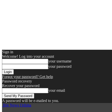
Sign in
Welcome! Log into your account
your username
your password
Forgot your password? Get help
Password recovery
Recover your password
your email
A password will be e-mailed to you.
Big News Odisha