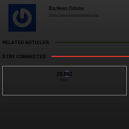
Big News Odisha
https://www.bignewsodisha.com
RELATED ARTICLES
STAY CONNECTED
20,832
Fans