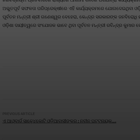
ନିରବଦ୍ରଷ୍ଟା ପ୍ରତିବାଦରେ ରାଜ୍ୟରେ ଆଗାମୀ ଦିନରେ ପଦଯାତ୍ରା କାର୍ଯ୍ୟକ୍ର
ଅଭୁତପୂର୍ବ ସଫଳତା ପରିପ୍ରେକ୍ଷୀରେ ଏହି କାର୍ଯ୍ୟକ୍ରମରେ ଯୋଗଦେଇଥିବା ଓଡ଼ିଶ
ପୂର୍ବତନ ମନ୍ତ୍ରୀ ଶ୍ରୀ ଗଣେଶ୍ୱର ବେହେରା, କେନ୍ଦ୍ର ସରକାରଙ୍କ ଜନବିର
ଓଡ଼ିଶା ଦାୟୀତ୍ୱରେ ସଂଯୋଜକ ଭାବେ ଥିବା ପୂର୍ବତନ ମନ୍ତ୍ରୀ ରବିନ୍ଦ୍ର କୁମାର 
Share
Facebook
Twitter
Pin
PREVIOUS ARTICLE
ଏ ଆଓ୍ବାର୍ଡ ସାଢ଼େ୪କୋଟି ଓଡ଼ିଆବାସୀଙ୍କର : ନବୀନ ପଟ୍ଟନାୟକ….