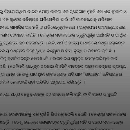
ଷରୁ ଦିଆଯାଇଥିବା ଭାରତ ଯୋଡ଼ ଡାକରା ଏକ ସ୍ଲୋଗାନ ନୁହେଁ ଏହା ଏକ ହୁଂକାର ଓ
 ତଥା ଏକ ସୁନ୍ଦର ଭବିଷ୍ୟତ ଘଡ଼ିତୋଳିବା ପାଇଁ ଏହି ଭାରତଯୋଡ଼ ଅଭିଯାନ
ସମତା, ସାମାଜିକ ଅସଂହତି ଓ ଅତିକେନ୍ଦ୍ରୀକରଣ । ଅକ୍ସଫାମ ଇଂଟରନ୍ୟାସନାଲ
େବାରେ ଲାଗିଛି । କେନ୍ଦ୍ର ସରକାରଙ୍କ ତ୍ରୁଟିପୂର୍ଣ୍ଣ ଅର୍ଥନୀତି ଓ ଆର୍ଥିକ
କୁ ପ୍ରୋତ୍ସାହନ ଦେଉଛନ୍ତି । ଜାତି, ଧର୍ମ ଓ ଖାଦ୍ୟ ଆଧାରରେ ମଧ୍ୟ ଲୋକଙ୍କ
ୟ ମଧ୍ୟରେ ବିଦ୍ୱେଷ, ଅବିଶ୍ୱାସ ଓ ହିଂସା ବୃଦ୍ଧି ପାଇବାରେ ଲାଗିଛି ।
୍ଟିରୁ କ୍ଷତିଗ୍ରସ୍ତ ହେଉଛନ୍ତି । ଉଦାହାରଣ ସ୍ୱରୂପ ପେଟ୍ରୋଲିୟମ ଜାତ
ଉଛି । ସେହିପରି କେନ୍ଦ୍ର ସରକାର ଜିଏସିଟି ବାବଦରେ ରାଜ୍ୟମାନଙ୍କର ପ୍ରାପ୍ୟ
୍ଷରୁ ଆରମ୍ଭ ହେବାକୁ ଯାଉଥିବା ଭାରତଯୋଡ଼ ଅଭିଯାନ “ଭାଇଚାରା” ଭବିଷ୍ୟତର
ାମିଲ ହେବାପାଇଁ ଶ୍ରୀ ଅଭିଜିତ ଅନୁରୋଧ କରିଛନ୍ତି ।
ଧୀ ଅନ୍ୟ ନେତୃବୃନ୍ଦଙ୍କ ସହ ପାଦରେ ଚାଲି ଚାଲି ୧୨ ଟି ରାଜ୍ୟ ଓ ଦୁଇଟି
କାରୀ ଦେଶବାସୀଙ୍କୁ ଏକ ଦୁର୍ଗତି ଭିତରକୁ ଠେଲି ଦେଇଛି । କେନ୍ଦ୍ର ସରକାରଙ୍କ
୍ତି । ତେଣୁ କେନ୍ଦ୍ର ସରକାରଙ୍କ ତ୍ରୁଟିପୂର୍ଣ୍ଣ ନୀତି ଓ ରାଜ୍ୟ ସରକାରଙ୍କ