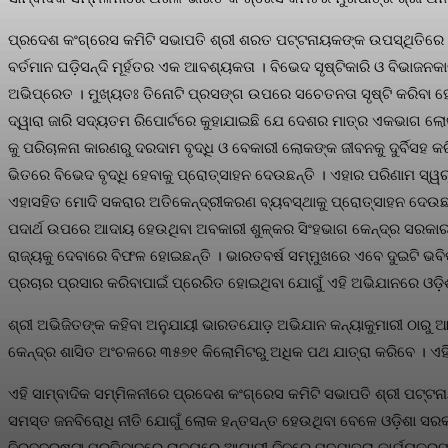
ପ୍ରଦେଶ କଂଗ୍ରେସ କମିଟି ସଭାପତି ଶ୍ରୀ ଶରତ ପଟ୍ଟନାୟକଙ୍କ ଉପସ୍ଥିତିରେ ଅନ
ବର୍ତମାନ ଘଡ଼ିସନ୍ଦି ମୂର୍ହତର ଏକ ଆବଶ୍ୟକତା । ବିଭେଦ ସୃଷ୍ଟିକାରି ଓ ବିଭାଜ
ଅଭିପ୍ରେତ । ମୁଖ୍ୟତଃ ତିନୋଟି ପ୍ରସଙ୍ଗ ଉପରେ ସଚେତନତା ସୃଷ୍ଟି କରିବା 
ଦ୍ୱାରା ଜାରି ସଦ୍ୟତମ ରିପୋର୍ଟରେ କୁହାଯାଇଛି ଯେ ଦେଶର ମାତ୍ର ଏକଭାଗ ଲୋକଙ
କୁ ପରିଚାଳନା କାରଣରୁ ଦରଦାମ ବୃଦ୍ଧି ଓ ବେକାରୀ ଲୋକଙ୍କ ଜୀବନକୁ ଦୁର୍ବିସହ
ଭିତରେ ବିଭେଦ ବୃଦ୍ଧି ହେବାକୁ ପ୍ରୋତ୍ସାହନ ଦେଉଛନ୍ତି । ଏହାର ପରିଣାମ ସ୍ୱ
ଏହାସହିତ ମୋଦି ସକରାର ଅତିକେନ୍ଦ୍ରୀକରଣ ବ୍ୟବସ୍ଥାକୁ ପ୍ରୋତ୍ସାହନ ଦେଉଛନ୍
ପଦାର୍ଥ ଉପରେ ଆଦାୟ ହେଉଥିବା ଅବକାରୀ ଶୁଳ୍କର ସିଂହଭାଗ କେନ୍ଦ୍ର ସରକାରଙ୍କ
ରାଜ୍ୟକୁ ଦେବାରେ ବିଫଳ ହୋଇଛନ୍ତି । ଭାରତବର୍ଷ ସମ୍ମୁଖରେ ଏବେ ଦୁଇଟି ଭ
ପ୍ରଚାର ପ୍ରସାର କରିବାପାଇଁ ପ୍ରେରିତ ହୋଇଥିବା ଯୋଗୁଁ ଏହି ଅଭିଯାନରେ ଓଡ଼ିଶ
ଶ୍ରୀ ଅଭିଜିତଙ୍କ କହିବା ଅନୁଯାୟୀ ଭାରତଯୋଡ଼ ଅଭିଯାନ କନ୍ୟାକୁମାରୀ ଠାରୁ ଆରମ
କେନ୍ଦ୍ର ଶାସିତ ଅଂଚଳରେ ୩୫୭୧ କିଲୋମିଟରୁ ଅଧିକ ପଥ ଯାତ୍ରା କରିବେ । ଏହି ଯ
ଏହି ସାମ୍ବାଦିକ ସମ୍ମିଳନୀରେ ପ୍ରଦେଶ କଂଗ୍ରେସ କମିଟି ସଭାପତି ଶ୍ରୀ ପଟ୍ଟନା
ସମସ୍ତ ଜନବିରୋଧି ନୀତି ଯୋଗୁଁ ଲୋକ ହନ୍ତସନ୍ତ ହେଉଥିବା ବେଳେ ଓଡ଼ିଶା ସରକାର 