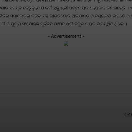
ମ କରାଯିବ ବୋଲି ଶ୍ରୀ ପଟ୍ଟନାୟକ ମତବ୍ୟକ୍ତ କରିଛନ୍ତି । ନୂଆଦିଲ୍ଲୀର ରାମଲ
ାର ସମସ୍ତ ନେତୃବୃନ୍ଦ ଓ କର୍ମୀଙ୍କୁ ଶ୍ରୀ ପଟ୍ଟନାୟକ ଧନ୍ୟବାଦ ଜଣାଇଛନ୍ତି ।
ୋଧି ନୀତିର ସମାଲୋଚନା କରିବା ସହ ଭାରତଯୋଡ଼ ଅଭିଯାନର ଆବଶ୍ୟକତା ଉପରେ ଆଲ
ସେଠୀ ଓ ଯୁଗ୍ମ ସଂଯୋଜକ ପୂର୍ବତନ ସାଂସଦ ଶ୍ରୀ ନକୁଳ ନାୟକ ଉପସ୍ଥିତ ଥିଲେ ।
- Advertisement -
terest
WhatsApp
ଏକ ନ