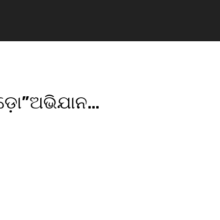
ୋଡ଼ୋ”ଅଭିଯାନ…
pp