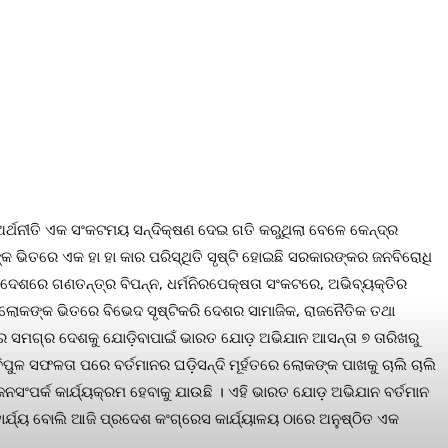
ର ଅର୍ଥନୀତି ଏକ ସଂକଟମୟ ସନ୍ଦିକ୍ଷଣ ଦେଇ ଗତି କରୁଥିଲା ବେଳେ କେନ୍ଦ୍ର
 ଭିତରେ ଏକ ହା ହା କାର ପରିସ୍ଥିତି ସୃଷ୍ଟି ହୋଇଛି ସରକାରଙ୍କର ଜନବିରୋଧି
ବେ ଦେଶରେ ଗଣତନ୍ତ୍ର ବିପନ୍ନ, ଧର୍ମନିରପେକ୍ଷତା ସଂକଟରେ, ଅଭିବ୍ୟକ୍ତିର
ାରରେ ଲୋକଙ୍କ ଭିତରେ ବିଭେଦ ସୃଷ୍ଟିକରି ଦେଶର ସାମାଜିକ, ରାଜନୈତିକ ତଥା
୍ୱରେ ସମଗ୍ର ଦେଶକୁ ଯୋଡ଼ିବାପାଇଁ ଭାରତ ଯୋଡ଼ ଅଭିଯାନ ଆସନ୍ତା ୭ ତାରିଖରୁ
ଳ ସଫଳତା ପରେ ବର୍ତମାନର ଘଡ଼ିସନ୍ଦି ମୂର୍ହତରେ ଲୋକଙ୍କ ପାଖକୁ ଚାଲି ଚାଲି
ସଂପର୍କ କାର୍ଯ୍ୟକ୍ରମ ହେବାକୁ ଯାଉଛି । ଏହି ଭାରତ ଯୋଡ଼ ଅଭିଯାନ ବର୍ତମାନ
ାର୍ଯ୍ୟ ବୋଲି ଆଜି ପ୍ରଦେଶ କଂଗ୍ରେସ କାର୍ଯ୍ୟାଳୟ ଠାରେ ଅନୁଷ୍ଠିତ ଏକ