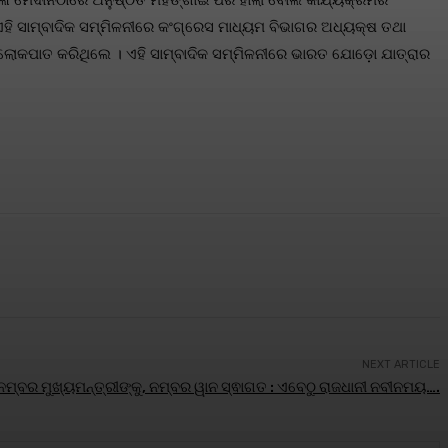
ୀଳା ମୈଦାନଠାରେ ଅନୁଷ୍ଠିତ ମହଙ୍ଗାଇ ପର ହାଲା ବୋଲ କାର୍ଯ୍ୟକ୍ରମର
 ଏହି ସାମ୍ବାଦିକ ସମ୍ମିଳନୀରେ କଂଗ୍ରେସ ମାଧ୍ୟମ ବିଭାଗର ଅଧ୍ୟକ୍ଷ ତଥା
ୋକପାତ କରିଥିଲେ । ଏହି ସାମ୍ବାଦିକ ସମ୍ମିଳନୀରେ ଭାରତ ଯୋଡ଼ୋ ଯାତ୍ରାର
NEXT ARTICLE
ମ୍ବର ମୁଖ୍ୟମନ୍ତ୍ରୀଙ୍କୁ, ନମ୍ବର ୱାନ ସ୍ଵାଗତ : ଏବେଠୁ ରାଜଧାନୀ ନବୀନମୟ….