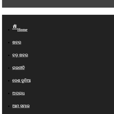
Home
ଖବର
ବଡ଼ ଖବର
ରାଜନୀତି
ଦେଶ ଦୁନିଆ
ଅପରାଧ
ଆମ ସମାଜ