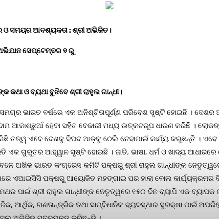
ର ଓ ସମୟର ଆବଶ୍ୟକତା : ଶ୍ରୀ ଅଭିଜିତ।
ଅଭିଯାନ ସେପ୍ଟେମ୍ବର ୭ ରୁ
କ କଥା ଓ ବ୍ୟଥା ବୁଝିବେ ଶ୍ରୀ ରାହୁଲ ଗାନ୍ଧୀ।
ରୁ ସମଗ୍ର ଭାରତ ବର୍ଷରେ ଏକ ଅନିଶ୍ଚିତାପୂର୍ଣ୍ଣ ପରିବେଶ ସୃଷ୍ଟି ହୋଇଛି । ଦେଶ
ଦାମ ଆକାଶଛୁଆଁ ହେବା ସହିତ ବେକାରୀ ମଧ୍ୟ ଉତ୍କଟରୂପ ଧାରଣ କରିଛି । ଲୋକଙ୍କ
ା କିଛି ତତ୍ୱ ଏବେ ଦେଶକୁ ବିପଦ ଆଡ଼କୁ ଠେଲି ନେବାପାଇଁ କାର୍ଯ୍ୟ କରୁଛନ୍ତି । ଏ
ଥା ପ୍ରତି ଏକ ଗୁରୁତର ଆହ୍ୱାନ ସୃଷ୍ଟି ହୋଇଛି । ଜାତି, ଭାଷା, ଧର୍ମ ଓ ଖାଦ୍ୟ ଆଧ
ା ବେଳେ ଅଖିଳ ଭାରତ କଂଗ୍ରେସ କମିଟି ପକ୍ଷରୁ ଶ୍ରୀ ରାହୁଲ ଗାନ୍ଧୀଙ୍କ ନେତୃତ
ରେ ଏଆଇସିସି ପକ୍ଷରୁ ଆୟୋଜିତ ମହଙ୍ଗାଇ ପର ହାଲା ବୋଲ କାର୍ଯ୍ୟକ୍ରମର ବିପୁ
 ପାଇଁ ଶ୍ରୀ ରାହୁଲ ଗାନ୍ଧୀଙ୍କ ନେତୃତ୍ୱରେ ୧୫୦ ଦିନ ବ୍ୟାପି ଏକ ବ୍ୟାପକ ଜନ
 ଆର୍ଥିକ, ଗଣତାନ୍ତ୍ରିକ ତଥା ସାମ୍ବିଧାନିକ ବ୍ୟବସ୍ଥାର ସୁରକ୍ଷା ପାଇଁ ଅପରିହ
ସୁଲ ଅଭିଜିତ ମତବ୍ୟକ୍ତ କରିଛନ୍ତି ।