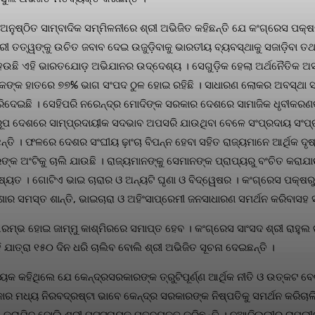
ୁଷ୍ଠିତ ସାମ୍ବାଦିକ ସମ୍ମିଳନୀରେ ଶ୍ରୀ ଅଭିଜିତ କହିଛନ୍ତି ଯେ କଂଗ୍ରେସ ପକ୍
ନକାରୀ ତତ୍ୱଙ୍କୁ ଉଚିତ ଜବାବ ଦେଇ ଉଜୁଡ଼ିବାକୁ ଭାରତୀୟ ବ୍ୟବସ୍ଥାକୁ ସଜାଡ଼ିବା
ହେଉଛି ଏହି ଭାରତଯୋଡ଼ ଅଭିଯାନର ଉଦ୍ଦେଶ୍ୟ । ସେଗୁଡ଼ିକ ହେଲା ଅର୍ଥନୈତିକ ଅ
୍କ ହାତରେ ୭୭% ଭାଗ ସଂପଦ ଠୁଳ ହୋଇ ରହିଛି । ସାଧାରଣ ଲୋକର ଅବସ୍ଥା ସଂଗୀନ ହ
 କରିଦେଇଛି । ସେହିପରି ନରେନ୍ଦ୍ର ମୋଦିଙ୍କ ସରକାର ଦେଶରେ ସାମାଜିକ ଧୃବୀକରଣ
ରୂପ ଦେଶରେ ସାମ୍ପ୍ରଦାୟୀକ ସଦଭାବ ଅପସରି ଯାଉଥିବା ବେଳେ ସଂପ୍ରଦାୟ ସଂପ୍ରଦା
ତି । ଫଳରେ ଦେଶର ସଂଘୀୟ ଢ଼ାଂଚା ବିପନ୍ନ ହେବା ସହିତ ରାଜ୍ୟମାନେ ଆର୍ଥିକ ଦୃଷ
 ଅଂଟିକୁ ଚାଲି ଯାଉଛି । ରାଜ୍ୟମାନଙ୍କୁ ସେମାନଙ୍କ ପ୍ରାପ୍ୟରୁ ବଂଚିତ କରାଯା
ବିଷ୍ୟତ । ଗୋଟିଏ ଭାଇ ଚାରାର ଓ ଅନ୍ୟଟି ଘୃଣା ଓ ବିଦ୍ୱେଷର । କଂଗ୍ରେସ ପକ
ାର ସମସ୍ତ ଶାନ୍ତି, ଭାଇଚାରା ଓ ଅହିଂସାପ୍ରେମୀ ଜନସାଧାରଣ ସମର୍ଥନ କରିବାସହ ସ
୍ଭ ହୋଇ ଜାମ୍ମୁ କାଶ୍ମିରରେ ସମାପ୍ତ ହେବ । କଂଗ୍ରେସ ସାଂସଦ ଶ୍ରୀ ରାହୁଲ ଗାନ୍
ାତ୍ରା ୧୫୦ ଦିନ ଧରି ଚାଲିବ ବୋଲି ଶ୍ରୀ ଅଭିଜିତ ସୂଚନା ଦେଇଛନ୍ତି ।
ୟକ କହିଥିଲେ ଯେ କେନ୍ଦ୍ରସରକାରଙ୍କ ତ୍ରୁଟିପୂର୍ଣ୍ଣ ଆର୍ଥିକ ନୀତି ଓ ଉତ୍କଟ ବେ
ମଧ୍ୟ ନିରବଦ୍ରଷ୍ଟା ଭାବେ କେନ୍ଦ୍ର ସରକାରଙ୍କ ନିଷ୍ପତିକୁ ସମର୍ଥନ କରିଚାଲିଛନ