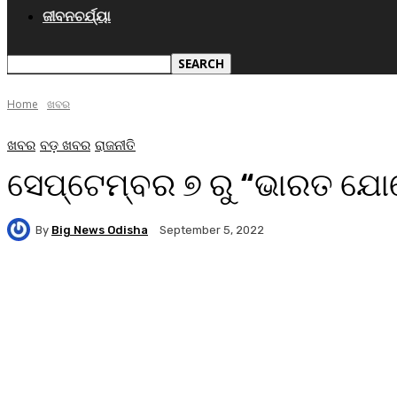
ଜୀବନଚର୍ଯ୍ୟା
Home
ଖବର
ଖବର
ବଡ଼ ଖବର
ରାଜନୀତି
ସେପ୍ଟେମ୍ବର ୭ ରୁ “ଭାରତ ଯ
By
Big News Odisha
September 5, 2022
Facebook
Twitter
Pinterest
WhatsA