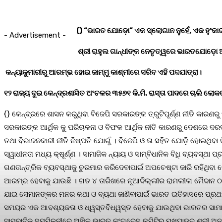
() “ଭାରତ ଯୋଡ଼ୋ” ଏକ ସ୍ଲୋଗାନ ନୁହେଁ, ଏକ ହୁଂକା
- Advertisement -
ଶ୍ରୀ ରାହୁଲ ଗାନ୍ଧୀଙ୍କ ନେତୃତ୍ୱରେ ଭାରତଯୋଡ଼ୋ 
କନ୍ୟାକୁମାରୀରୁ ଆରମ୍ଭ ହୋଇ ଜାମ୍ମୁ କାଶ୍ମୀରେ ସରିବ ଏହି ପଦଯାତ୍ରା।
୧୨ ରାଜ୍ୟ ଦୁଇ କେନ୍ଦ୍ରଶାସିତ ଅଂଚଳର ୩୫୭୧ କି.ମି. ରାସ୍ତା ପାଦରେ ଚାଲି ଲୋକଙ୍
{} କେନ୍ଦ୍ରରେ ଶାସନ କରୁଥିବା ବିଜେପି ସରକାରଙ୍କ ତ୍ରୁଟିପୂର୍ଣ୍ଣ ନୀତି କାରଣ
ସରକାରଙ୍କ ଆର୍ଥିକ କୁ ପରିଚାଳନା ଓ ବିଫଳ ଆର୍ଥିକ ନୀତି କାରଣରୁ ଦେଶରେ ଦର
ତଥା ବିଭାଜନକାରୀ ନୀତି ନିଷ୍ପତି ଯୋଗୁଁ । ବିଜେପି ଓ ତା ସହିତ ଯୋଡ଼ି ହୋଇଥିବ
ସ୍ୱାଧୀନତା ମଧ୍ୟ କ୍ଷୂର୍ଣ୍ଣ । ସାମାଜିକ ନ୍ୟାୟ ଓ ସାମ୍ବିଧାନିକ ବିଧି ବ୍ୟବସ୍
ଗଣତାନ୍ତ୍ରିକ ବ୍ୟବସ୍ଥାକୁ ଚୁରମାର କରିଦେବାପାଇଁ ଅପଚେଷ୍ଟା ଜାରି ରହିଥିବ
ଆରମ୍ଭ ହେବାକୁ ଯାଉଛି । ଗତ ୪ ତାରିଖରେ ନୂଆଦିଲ୍ଲୀର ରାମଲୀଳା ମୈଦାନ ଠା
ଯାଇ ସେମାନଙ୍କର ମନର କଥା ଓ ବ୍ୟଥା ଜାଣିବାପାଇଁ ଭାରତ ଇତିହାସରେ ପ୍ରଥମଥର
ସମୟର ଏକ ଆବଶ୍ୟକତା ଓ ଧ୍ୱସ୍ତବିଧ୍ୱସ୍ତ ହେବାକୁ ଯାଉଥିବା ଭାରତର ସାମାଜିକ,
ସାମ୍ବାଦିକ ସମ୍ମିଳନୀରେ ଅଖିଳ ଭାରତ କଂଗ୍ରେସ କମିଟିର ମୁଖପାତ୍ର ଶ୍ରୀ ଅନ