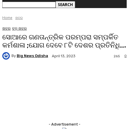
Home
ଖବର
ଖବର
ବଡ଼ ଖବର
ସୋଆରେ ଗଣତାନ୍ତ୍ରିକ ପରମ୍ପରା ସମ୍ପର୍କିତ
କର୍ମଶାଳା ;ଯୋଗ ଦେବେ ୮ଟି ଦେଶର ପ୍ରତିନିଧି….
By
Big News Odisha
0
April 13, 2023
265
Facebook
Twitter
Pinterest
WhatsA
- Advertisement -