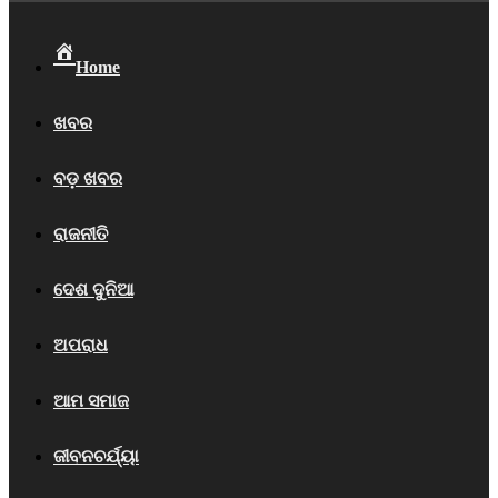
Home
ଖବର
ବଡ଼ ଖବର
ରାଜନୀତି
ଦେଶ ଦୁନିଆ
ଅପରାଧ
ଆମ ସମାଜ
ଜୀବନଚର୍ଯ୍ୟା