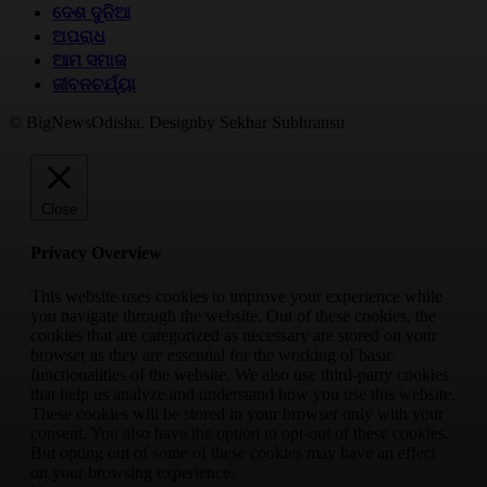
ଦେଶ ଦୁନିଆ
ଅପରାଧ
ଆମ ସମାଜ
ଜୀବନଚର୍ଯ୍ୟା
© BigNewsOdisha. Designby Sekhar Subhransu
Close
Privacy Overview
This website uses cookies to improve your experience while
you navigate through the website. Out of these cookies, the
cookies that are categorized as necessary are stored on your
browser as they are essential for the working of basic
functionalities of the website. We also use third-party cookies
that help us analyze and understand how you use this website.
These cookies will be stored in your browser only with your
consent. You also have the option to opt-out of these cookies.
But opting out of some of these cookies may have an effect
on your browsing experience.