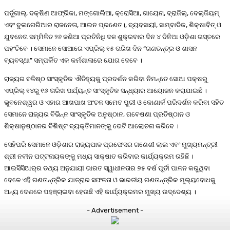
ପର୍ତୁଗାଲ୍‌, ଦକ୍ଷିଣ ଆଫ୍ରିକା, ମଙ୍ଗୋଲିଆ, କ୍ରୋସିଆ, ଗାୟେନା, ବ୍ରାଜିଲ୍‌, ବେଲ୍‌ଜିୟମ୍
ଏବଂ ବୁଲଗେରିଆର ରାଜନେତା, ଆଇନ ପ୍ରଣେତ।, ବ୍ୟବସାୟୀ, ସାମ୍ବାଦିକ, ଶିକ୍ଷାବିତ୍‌ ଓ
ଯୁବନେତା ସମ୍ମିଳିତ ୨୬ ଜଣିଆ ପ୍ରତିନିଧି ଦଳ ଶୁକ୍ରବାର ଦିନ ୪ ଦିନିଆ ଓଡ଼ିଶା ଗସ୍ତରେ
ପହଂଚିବେ । ସେମାନେ ସୋଆରେ ଏପ୍ରିଲ୍ ୧୫ ତାରିଖ ଦିନ “ଗଣତନ୍ତ୍ର ଓ ଶାସନ
ବ୍ୟବସ୍ଥା” ସମ୍ପର୍କିତ ଏକ କର୍ମଶାଳାରେ ଯୋଗ ଦେବେ ।
ରାଜ୍ୟର ବଳିଷ୍ଠ ସାଂସ୍କୃତିକ ଐତିହ୍ୟକୁ ପ୍ରଦର୍ଶନ କରିବା ନିମନ୍ତେ ସୋଆ ପକ୍ଷରୁ
ଏପ୍ରିଲ୍ ୧୪ରୁ ୧୬ ତାରିଖ ପର୍ଯ୍ୟନ୍ତ ସାଂସ୍କୃତିକ ସନ୍ଧ୍ୟାର ଆୟୋଜନ କରାଯାଇଛି ।
ଭୁବନେଶ୍ୱର ଓ ଏହାର ଆଖପାଖ ଅଂଚଳ ସମେତ ପୁରୀ ଓ କୋଣାର୍କ ପରିଦର୍ଶନ କରିବା ସହିତ
ସେମାନେ ରାଜ୍ୟର ବିଭିନ୍ନ ସାଂସ୍କୃତିକ ଅନୁଷ୍ଠାନ, ଗବେଷଣା ପ୍ରତିଷ୍ଠାନ ଓ
ଶିକ୍ଷାନୁଷ୍ଠାନର ବିଶିଷ୍ଟ ବ୍ୟକ୍ତିମାନଙ୍କୁ ଭେଟି ଆଲୋଚନା କରିବେ ।
ସେହିପରି ସେମାନେ ଓଡ଼ିଶାର ରାଜ୍ୟପାଳ ପ୍ରଫେସର ଗଣେଶୀ ଲାଲ ଏବଂ ମୁଖ୍ୟମନ୍ତ୍ରୀ
ଶ୍ରୀ ନବୀନ ପଟ୍ଟନାୟକଙ୍କୁ ମଧ୍ୟ ସାକ୍ଷାତ କରିବାର କାର୍ଯ୍ୟକ୍ରମ ରହିଛି ।
ଆଇସିସିଆର୍‌ର ତଥ୍ୟ ଅନୁଯାୟୀ ଭାରତ ସ୍ୱାଧୀନତାର ୭୫ ବର୍ଷ ପୂର୍ତୀ ପାଳନ କରୁଥିବା
ବେଳେ ଏହି ଗଣତାନ୍ତ୍ରିକ ଯାତ୍ରାର ସଫଳତା ଓ ଭାରତୀୟ ଗଣତାନ୍ତ୍ରିକ ମୂଲ୍ୟବୋଧକୁ
ଅନ୍ୟ ଦେଶରେ ପହଞ୍ଚାଇବା ହେଉଛି ଏହି କାର୍ଯ୍ୟକ୍ରମର ମୁଖ୍ୟ ଉଦ୍ଦେଶ୍ୟ ।
- Advertisement -