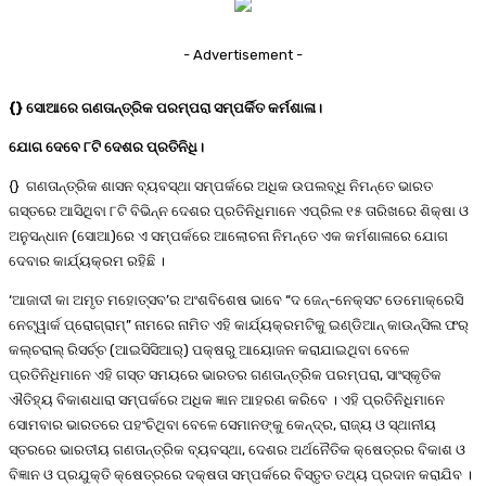
- Advertisement -
{} ସୋଆରେ ଗଣତାନ୍ତ୍ରିକ ପରମ୍ପରା ସମ୍ପର୍କିତ କର୍ମଶାଳା।
ଯୋଗ ଦେବେ ୮ଟି ଦେଶର ପ୍ରତିନିଧି।
{} ଗଣତାନ୍ତ୍ରିକ ଶାସନ ବ୍ୟବସ୍ଥା ସମ୍ପର୍କରେ ଅଧିକ ଉପଲବ୍ଧି ନିମନ୍ତେ ଭାରତ
ଗସ୍ତରେ ଆସିଥିବା ୮ଟି ବିଭିନ୍ନ ଦେଶର ପ୍ରତିନିଧିମାନେ ଏପ୍ରିଲ ୧୫ ତାରିଖରେ ଶିକ୍ଷା ଓ
ଅନୁସନ୍ଧାନ (ସୋଆ)ରେ ଏ ସମ୍ପର୍କରେ ଆଲୋଚନା ନିମନ୍ତେ ଏକ କର୍ମଶାଳାରେ ଯୋଗ
ଦେବାର କାର୍ଯ୍ୟକ୍ରମ ରହିଛି ।
‘ଆଜାଦୀ କା ଅମୃତ ମହୋତ୍ସବ’ର ଅଂଶବିଶେଷ ଭାବେ “ଦ ଜେନ୍‌-ନେକ୍ସଟ ଡେମୋକ୍ରେସି
ନେଟ୍‌ୱାର୍କ ପ୍ରୋଗ୍ରାମ୍‌” ନାମରେ ନାମିତ ଏହି କାର୍ଯ୍ୟକ୍ରମଟିକୁ ଇଣ୍ଡିଆନ୍ କାଉନ୍‌ସିଲ ଫର୍
କଲ୍‌ଚରାଲ୍ ରିସର୍ଚ୍ଚ (ଆଇସିସିଆର୍‌) ପକ୍ଷରୁ ଆୟୋଜନ କରାଯାଇଥିବା ବେଳେ
ପ୍ରତିନିଧିମାନେ ଏହି ଗସ୍ତ ସମୟରେ ଭାରତର ଗଣତାନ୍ତ୍ରିକ ପରମ୍ପରା, ସାଂସ୍କୃତିକ
ଐତିହ୍ୟ ବିକାଶଧାରା ସମ୍ପର୍କରେ ଅଧିକ ଜ୍ଞାନ ଆହରଣ କରିବେ । ଏହି ପ୍ରତିନିଧିମାନେ
ସୋମବାର ଭାରତରେ ପହଂଚିଥିବା ବେଳେ ସେମାନଙ୍କୁ କେନ୍ଦ୍ର, ରାଜ୍ୟ ଓ ସ୍ଥାନୀୟ
ସ୍ତରରେ ଭାରତୀୟ ଗଣତାନ୍ତ୍ରିକ ବ୍ୟବସ୍ଥା, ଦେଶର ଅର୍ଥନୈତିକ କ୍ଷେତ୍ରର ବିକାଶ ଓ
ବିଜ୍ଞାନ ଓ ପ୍ରଯୁକ୍ତି କ୍ଷେତ୍ରରେ ଦକ୍ଷତା ସମ୍ପର୍କରେ ବିସ୍ତୃତ ତଥ୍ୟ ପ୍ରଦାନ କରାଯିବ ।