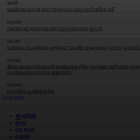
ରାଜନୀତି
ଗଣଶିକ୍ଷା ମନ୍ତ୍ରୀ ଇସ୍ତଫା ନଦେଲେ ଘରୁ ବାହାରିପାରିବେ ନାହିଁ
ଆମ ସହର
ସୋଆର ସବୁ କ୍ୟାମ୍ପସ ହେବ ସବୁଜ କ୍ୟାମ୍ପସ: କୁଳପତି
ଆମ ସହର
ସୋଆରେ ଆନ୍ତର୍ଜାତୀୟ ସମ୍ମିଳନୀ ‘ଆଇସିସିଏମ୍‌ଇଏସ୍‌ଏଚ୍‌–୨୦୨୬’ ଉଦ୍‌ଘାଟି
ଆମ ସହର
ଶିଳ୍ପ ବାୟୋଟେକ୍ନୋଲୋଜି କ୍ଷେତ୍ରରେ ମିଳିତ ଗବେଷଣା ପାଇଁ ସୋଆ ଓ କେବ
ମଧ୍ୟରେ ବୁଝାମଣାପତ୍ର ସ୍ୱାକ୍ଷରିତ
ଆମ ସମାଜ
ତମ ପରି ବନ୍ଧୁ ସଭିଙ୍କୁ ମିଳୁ
Load more
HOME
ଖବର
ବଡ଼ ଖବର
ରାଜନୀତି