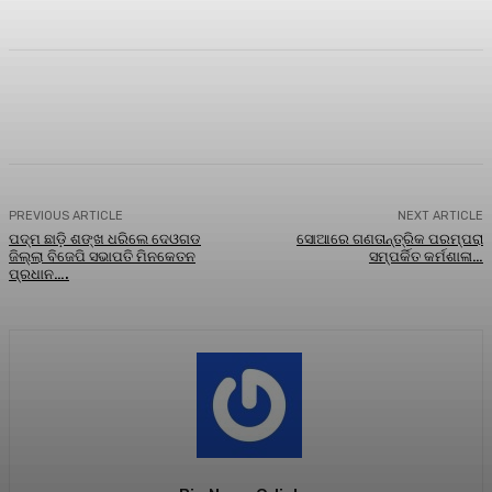
Facebook
Twitter
Pinterest
WhatsA
PREVIOUS ARTICLE
NEXT ARTICLE
ପଦ୍ମ ଛାଡ଼ି ଶଙ୍ଖ ଧରିଲେ ଦେଓଗଡ
ସୋଆରେ ଗଣତାନ୍ତ୍ରିକ ପରମ୍ପରା
ଜିଲ୍ଲା ବିଜେପି ସଭାପତି ମିନକେତନ
ସମ୍ପର୍କିତ କର୍ମଶାଳା…
ପ୍ରଧାନ….