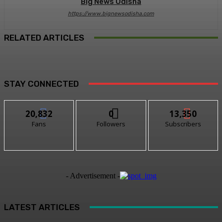
Big News Odisha
https://www.bignewsodisha.com
RELATED ARTICLES
STAY CONNECTED
20,832
0
13,350
Fans
Followers
Subscribers
- Advertisement -
LATEST ARTICLES