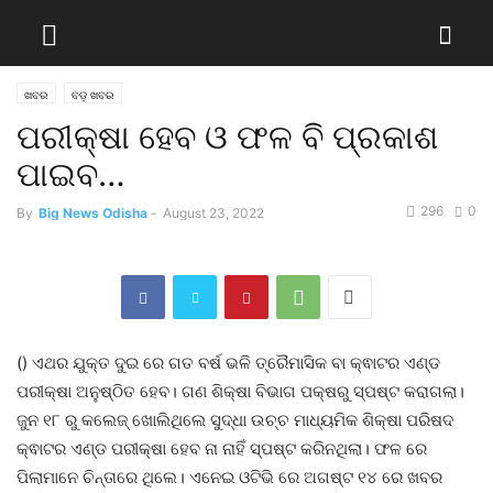
ଖବର
ବଡ଼ ଖବର
ପରୀକ୍ଷା ହେବ ଓ ଫଳ ବି ପ୍ରକାଶ
ପାଇବ…
296
0
By
Big News Odisha
-
August 23, 2022
() ଏଥର ଯୁକ୍ତ ଦୁଇ ରେ ଗତ ବର୍ଷ ଭଳି ତ୍ରୈମାସିକ ବା କ୍ଵାଟର ଏଣ୍ଡ
ପରୀକ୍ଷା ଅନୁଷ୍ଠିତ ହେବ। ଗଣ ଶିକ୍ଷା ବିଭାଗ ପକ୍ଷରୁ ସ୍ପଷ୍ଟ କରାଗଲା।
ଜୁନ ୧୮ ରୁ କଲେଜ୍ ଖୋଲିଥିଲେ ସୁଦ୍ଧା ଉଚ୍ଚ ମାଧ୍ୟମିକ ଶିକ୍ଷା ପରିଷଦ
କ୍ଵାଟର ଏଣ୍ଡ ପରୀକ୍ଷା ହେବ ନା ନାହିଁ ସ୍ପଷ୍ଟ କରିନଥିଲା। ଫଳ ରେ
ପିଲାମାନେ ଚିନ୍ତାରେ ଥିଲେ। ଏନେଇ ଓଟିଭି ରେ ଅଗଷ୍ଟ ୧୪ ରେ ଖବର