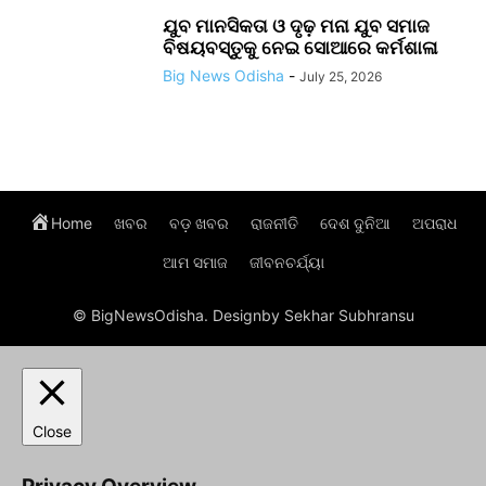
ଯୁବ ମାନସିକତା ଓ ଦୃଢ଼ ମନା ଯୁବ ସମାଜ
ବିଷୟବସ୍ତୁକୁ ନେଇ ସୋଆରେ କର୍ମଶାଳା
Big News Odisha
-
July 25, 2026
Home
ଖବର
ବଡ଼ ଖବର
ରାଜନୀତି
ଦେଶ ଦୁନିଆ
ଅପରାଧ
ଆମ ସମାଜ
ଜୀବନଚର୍ଯ୍ୟା
© BigNewsOdisha. Designby Sekhar Subhransu
Close