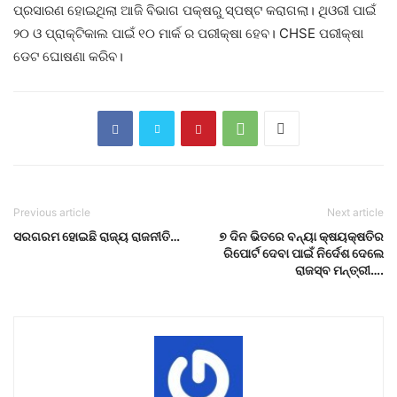
ପ୍ରସାରଣ ହୋଇଥିଲା ଆଜି ବିଭାଗ ପକ୍ଷରୁ ସ୍ପଷ୍ଟ କରାଗଲା। ଥିଓରୀ ପାଇଁ
୨୦ ଓ ପ୍ରାକ୍ଟିକାଲ ପାଇଁ ୧୦ ମାର୍କ ର ପରୀକ୍ଷା ହେବ। CHSE ପରୀକ୍ଷା
ଡେଟ ଘୋଷଣା କରିବ।
Previous article
Next article
ସରଗରମ ହୋଇଛି ରାଜ୍ୟ ରାଜନୀତି…
୭ ଦିନ ଭିତରେ ବନ୍ୟା କ୍ଷୟକ୍ଷତିର
ରିପୋର୍ଟ ଦେବା ପାଇଁ ନିର୍ଦେଶ ଦେଲେ
ରାଜସ୍ବ ମନ୍ତ୍ରୀ….