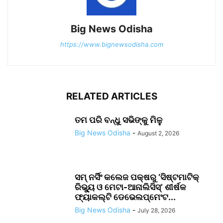
Big News Odisha
https://www.bignewsodisha.com
RELATED ARTICLES
ତମ ପରି ବନ୍ଧୁ ସଭିଙ୍କୁ ମିଳୁ
Big News Odisha
-
August 2, 2026
ସମ୍ ନର୍ସିଂ କଲେଜ ପକ୍ଷରୁ ‘ସିଷ୍ଟମାଟିକ୍
ରିଭ୍ୟୁ ଓ ମେଟା-ଆନାଲିସିସ୍‌’ ଶୀର୍ଷକ
ଫ୍ୟାକଲ୍ଟି ଡେଭେଲପ୍‌ମେଂଟ...
Big News Odisha
-
July 28, 2026