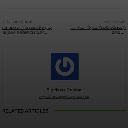
PREVIOUS ARTICLE
NEXT ARTICLE
ସୋଆରେ ଭାରତୀୟ ଜ୍ଞାନ ପରମ୍ପରା
୨୫ ବର୍ଷର ଦୌଡ଼ରେ ଟିକେବି ଥକିନାହାନ୍ତି
ସମ୍ପର୍କିତ କର୍ମଶାଳା ଆୟୋଜିତ…
ନବୀନ …
Big News Odisha
https://www.bignewsodisha.com
RELATED ARTICLES