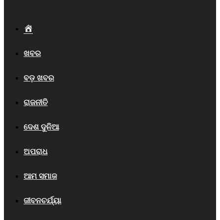
Home
ଖବର
ବଡ଼ ଖବର
ରାଜନୀତି
ଦେଶ ଦୁନିଆ
ଅପରାଧ
ଆମ ସମାଜ
ଜୀବନଚର୍ଯ୍ୟା