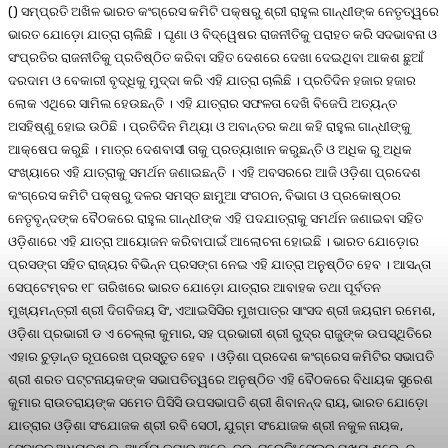
() ସମ୍ପ୍ରତି ଅଖିଳ ଭାରତ କଂଗ୍ରେସ କମିଟି ପକ୍ଷରୁ ଶ୍ରୀ ରାହୁଲ ଗାନ୍ଧୀଙ୍କ ନେତୃତ୍ୱରେ
ଭାରତ ଯୋଡ଼ୋ ଯାତ୍ରା ଚାଲିଛି । ଘୃଣା ଓ ବିଦ୍ୱେଷର ରାଜନୀତିକୁ ପରାହତ କରି ସଦଭାବନା ଓ
ସଂପ୍ରତିର ରାଜନୀତିକୁ ପ୍ରତିଷ୍ଠିତ କରିବା ସହିତ ଦେଶରେ ଦେଖା ଦେଇଥିବା ଆକଶ ଛୁଆଁ
ଦରଦାମ ଓ ବେକାରୀ ବୃଦ୍ଧିକୁ ମୁଦ୍ଦା କରି ଏହି ଯାତ୍ରା ଚାଲିଛି । ପ୍ରତିଦିନ ହଜାର ହଜାର
ଲୋକ ଏଥିରେ ସାମିଲ ହେଉଛନ୍ତି । ଏହି ଯାତ୍ରାର ସଫଳତା ଦେଖି ବିଜେପି ଅତ୍ୟନ୍ତ
ଅସହିଷ୍ଣୁ ହୋଇ ଉଠିଛି । ପ୍ରତିଦିନ ମିଥ୍ୟା ଓ ଅବାନ୍ତର କଥା କହି ରାହୁଲ ଗାନ୍ଧୀଙ୍କୁ
ଆକ୍ଷେପ କରୁଛି । ମାତ୍ର ଦେଶବାସୀ ତାକୁ ପ୍ରତ୍ୟାଖାନ କରୁଛନ୍ତି ଓ ଅଧିକ ରୁ ଅଧିକ
ସଂଖ୍ୟାରେ ଏହି ଯାତ୍ରାକୁ ସମର୍ଥନ ଜଣାଇଛନ୍ତି । ଏହି ଅବସରରେ ଆଜି ଓଡ଼ିଶା ପ୍ରଦେଶ
କଂଗ୍ରେସ କମିଟି ପକ୍ଷରୁ ଦଳର ସମସ୍ତ ଛାମୁଆ ସଂଗଠନ, ବିଭାଗ ଓ ପ୍ରକୋଷ୍ଠର
ନେତୃବୃନ୍ଦଙ୍କ ବୈଠକରେ ରାହୁଲ ଗାନ୍ଧୀଙ୍କ ଏହି ପଦଯାତ୍ରାକୁ ସମର୍ଥନ ଜଣାଇବା ସହିତ
ଓଡ଼ିଶାରେ ଏହି ଯାତ୍ରା ଆୟୋଜନ କରିବାପାଇଁ ଆଲୋଚନା ହୋଇଛି । ଭାରତ ଯୋଡ଼ୋର
ପ୍ରସଙ୍ଗ ସହିତ ରାଜ୍ୟର ବିଭିନ୍ନ ପ୍ରସଙ୍ଗ ନେଇ ଏହି ଯାତ୍ରା ଅନୁଷ୍ଠିତ ହେବ । ଆସନ୍ତା
ସେପ୍ଟେମ୍ବର ୧୮ ତାରିଖରେ ଭାରତ ଯୋଡ଼ୋ ଯାତ୍ରାର ଆବାହକ ତଥା ପୂର୍ବତନ
ମୁଖ୍ୟମନ୍ତ୍ରୀ ଶ୍ରୀ ଦିଗବିଜୟ ସିଂ, ଏଆଇସିସିର ମୁଖପାତ୍ର ସାଂସଦ ଶ୍ରୀ ଜୟରାମ ରମେଶ,
ଓଡ଼ିଶା ପ୍ରଭାରୀ ଡ ଏ ଚେଲ୍ଲା କୁମାର, ସହ ପ୍ରଭାରୀ ଶ୍ରୀ ରୁଦ୍ର ରାଜୁଙ୍କ ଉପସ୍ଥିତିରେ
ଏହାର ଚୁଡ଼ାନ୍ତ ରୂପରେଖ ପ୍ରସ୍ତୁତ ହେବ । ଓଡ଼ିଶା ପ୍ରଦେଶ କଂଗ୍ରେସ କମିଟିର ସଭାପତି
ଶ୍ରୀ ଶରତ ପଟ୍ଟନାୟକଙ୍କ ସଭାପତିତ୍ୱରେ ଅନୁଷ୍ଠିତ ଏହି ବୈଠକରେ ବିଧାୟକ ସୁରେଶ
କୁମାର ରାଉତରାୟଙ୍କ ସମେତ ପିସିସି ଉପସଭାପତି ଶ୍ରୀ ଶିବାନନ୍ଦ ରାୟ, ଭାରତ ଯୋଡ଼ୋ
ଯାତ୍ରାର ଓଡ଼ିଶା ସଂଯୋଜକ ଶ୍ରୀ ରବି ସେଠୀ, ଯୁଗ୍ମ ସଂଯୋଜକ ଶ୍ରୀ ନକୁଳ ନାୟକ,