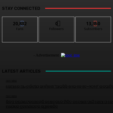
STAY CONNECTED
20,832
0
13,350
Fans
Followers
Subscribers
- Advertisement -
LATEST ARTICLES
ଆମ ସହର
ସୋଆରେ ଆନ୍ତର୍ଜାତୀୟ ସମ୍ମିଳନୀ ‘ଆଇସିସିଏମ୍‌ଇଏସ୍‌ଏଚ୍‌–୨୦୨୬’ ଉଦ୍‌ଘାଟି
ଆମ ସହର
ଶିଳ୍ପ ବାୟୋଟେକ୍ନୋଲୋଜି କ୍ଷେତ୍ରରେ ମିଳିତ ଗବେଷଣା ପାଇଁ ସୋଆ ଓ କେବ
ମଧ୍ୟରେ ବୁଝାମଣାପତ୍ର ସ୍ୱାକ୍ଷରିତ