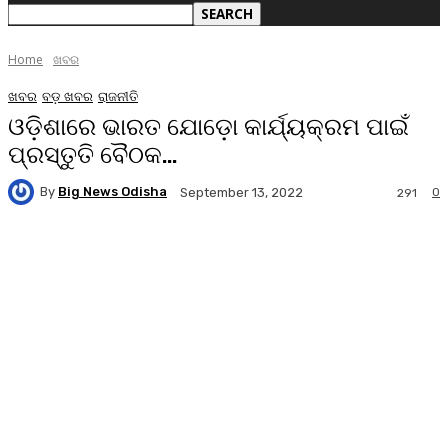
Home
ଖବର
ଖବର
ବଡ଼ ଖବର
ରାଜନୀତି
ଓଡ଼ିଶାରେ ଭାରତ ଯୋଡ଼ୋ କାର୍ଯ୍ୟକ୍ରମ ପାଇଁ
ପ୍ରସ୍ତୁତି ବୈଠକ…
By
Big News Odisha
0
September 13, 2022
291
Facebook
Twitter
Pinterest
WhatsA