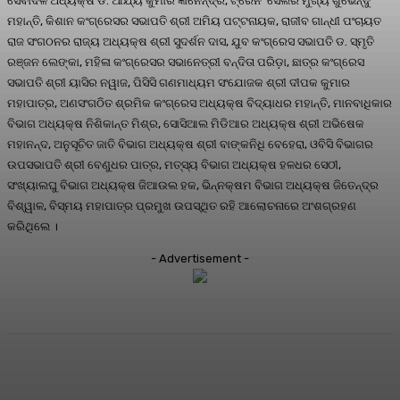
ସେବାଦଳ ଅଧ୍ୟକ୍ଷ ଡ. ଆର୍ଯ୍ୟ କୁମାର ଜ୍ଞାନେନ୍ଦ୍ର, ଟ୍ରେନିଂ ସେଲର ମୁଖ୍ୟ ଶୁଭେନ୍ଦୁ
ମହାନ୍ତି, କିଶାନ କଂଗ୍ରେସର ସଭାପତି ଶ୍ରୀ ଅମିୟ ପଟ୍ଟନାୟକ, ରାଜୀବ ଗାନ୍ଧୀ ପଂଚାୟତ
ରାଜ ସଂଗଠନର ରାଜ୍ୟ ଅଧ୍ୟକ୍ଷ ଶ୍ରୀ ସୁଦର୍ଶନ ଦାସ, ଯୁବ କଂଗ୍ରେସ ସଭାପତି ଡ. ସ୍ମୃତି
ରଞ୍ଜନ ଲେଙ୍କା, ମହିଳା କଂଗ୍ରେସର ସଭାନେତ୍ରୀ ବନ୍ଦିତା ପରିଡ଼ା, ଛାତ୍ର କଂଗ୍ରେସ
ସଭାପତି ଶ୍ରୀ ୟାସିର ନୱାଜ, ପିସିସି ଗଣମାଧ୍ୟମ ସଂଯୋଜକ ଶ୍ରୀ ଦୀପକ କୁମାର
ମହାପାତ୍ର, ଅଣସଂଗଠିତ ଶ୍ରମିକ କଂଗ୍ରେସ ଅଧ୍ୟକ୍ଷ ବିଦ୍ୟାଧର ମହାନ୍ତି, ମାନବାଧିକାର
ବିଭାଗ ଅଧ୍ୟକ୍ଷ ନିଶିକାନ୍ତ ମିଶ୍ର, ସୋସିଆଲ ମିଡିଆର ଅଧ୍ୟକ୍ଷ ଶ୍ରୀ ଅଭିଷେକ
ମହାନନ୍ଦ, ଅନୁସୂଚିତ ଜାତି ବିଭାଗ ଅଧ୍ୟକ୍ଷ ଶ୍ରୀ ବାଙ୍କନିଧି ବେହେରା, ଓବିସି ବିଭାଗର
ଉପସଭାପତି ଶ୍ରୀ ବେଣୁଧର ପାତ୍ର, ମତ୍ସ୍ୟ ବିଭାଗ ଅଧ୍ୟକ୍ଷ ହଳଧର ସେଠୀ,
ସଂଖ୍ୟାଲଘୁ ବିଭାଗ ଅଧ୍ୟକ୍ଷ ଜିଆଉଲ ହକ, ଭିନ୍ନକ୍ଷମ ବିଭାଗ ଅଧ୍ୟକ୍ଷ ଜିତେନ୍ଦ୍ର
ବିଶ୍ୱାଳ, ବିସ୍ମୟ ମହାପାତ୍ର ପ୍ରମୁଖ ଉପସ୍ଥିତ ରହି ଆଲୋଚନାରେ ଅଂଶଗ୍ରହଣ
କରିଥିଲେ ।
- Advertisement -
Facebook
Twitter
Pinterest
WhatsA