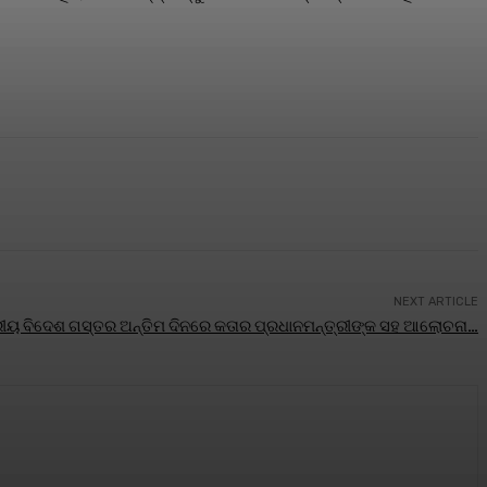
NEXT ARTICLE
ଟ୍ରୀୟ ବିଦେଶ ଗସ୍ତର ଅନ୍ତିମ ଦିନରେ କତାର ପ୍ରଧାନମନ୍ତ୍ରୀଙ୍କ ସହ ଆଲୋଚନା…