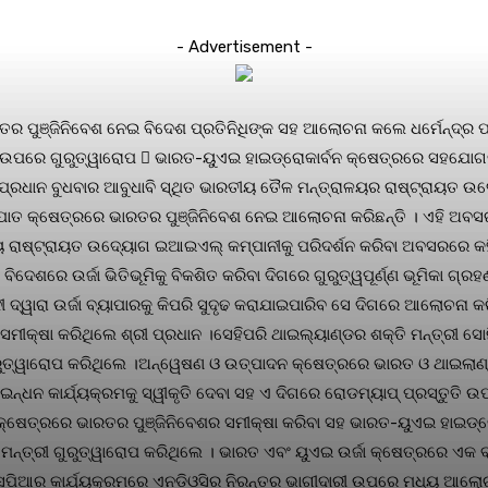
- Advertisement -
 ପୁଞ୍ଜିନିବେଶ ନେଇ ବିଦେଶ ପ୍ରତିନିଧିଙ୍କ ସହ ଆଲୋଚନା କଲେ ଧର୍ମେନ୍ଦ୍ର ପ
ଧି ଉପରେ ଗୁରୁତ୍ୱାରୋପ  ଭାରତ-ୟୁଏଇ ହାଇଡ୍ରୋକାର୍ବନ କ୍ଷେତ୍ରରେ ସହଯୋଗ
ଦ୍ର ପ୍ରଧାନ ବୁଧବାର ଆବୁଧାବି ସ୍ଥିତ ଭାରତୀୟ ତୈଳ ମନ୍ତ୍ରାଳୟର ରାଷ୍ଟ୍ରାୟତ 
ସ୍ପାତ କ୍ଷେତ୍ରରେ ଭାରତର ପୁଞ୍ଜିନିବେଶ ନେଇ ଆଲୋଚନା କରିଛନ୍ତି । ଏହି ଅବସ
ତୀୟ ରାଷ୍ଟ୍ରାୟତ ଉଦ୍ୟୋଗ ଇଆଇଏଲ୍ କମ୍ପାନୀକୁ ପରିଦର୍ଶନ କରିବା ଅବସରରେ କହ
େଶରେ ଉର୍ଜା ଭିତିଭୂମିକୁ ବିକଶିତ କରିବା ଦିଗରେ ଗୁରୁତ୍ୱପୂର୍ଣ୍ଣ ଭୂମିକା ଗ୍ର
 ଦ୍ୱାରା ଉର୍ଜା ବ୍ୟାପାରକୁ କିପରି ସୁଦୃଢ କରାଯାଇପାରିବ ସେ ଦିଗରେ ଆଲୋଚନ
୍ଷା କରିଥିଲେ ଶ୍ରୀ ପ୍ରଧାନ ।ସେହିପରି ଥାଇଲ୍ୟାଣ୍ଡର ଶକ୍ତି ମନ୍ତ୍ରୀ ସୋନି
ରୁତ୍ୱାରୋପ କରିଥିଲେ ।ଅନ୍ୱେଷଣ ଓ ଉତ୍ପାଦନ କ୍ଷେତ୍ରରେ ଭାରତ ଓ ଥାଇଲାଣ
ନ୍ଧନ କାର୍ଯ୍ୟକ୍ରମକୁ ସ୍ୱୀକୃତି ଦେବା ସହ ଏ ଦିଗରେ ରୋଡମ୍ୟାପ୍ ପ୍ରସ୍ତୁତି
କ୍ଷେତ୍ରରେ ଭାରତର ପୁଞ୍ଜିନିବେଶର ସମୀକ୍ଷା କରିବା ସହ ଭାରତ-ୟୁଏଇ ହାଇଡ୍
୍ରୀ ଗୁରୁତ୍ୱାରୋପ କରିଥିଲେ । ଭାରତ ଏବଂ ୟୁଏଇ ଉର୍ଜା କ୍ଷେତ୍ରରେ ଏକ ବହ
ସପିଆର କାର୍ଯ୍ୟକ୍ରମରେ ଏନଡିଓସିର ନିରନ୍ତର ଭାଗୀଦାରୀ ଉପରେ ମଧ୍ୟ ଆଲୋଚନା