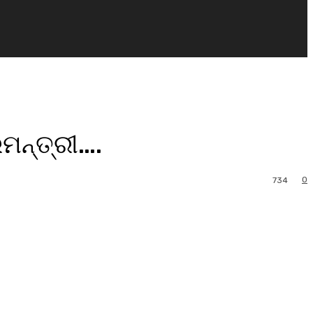
ରମନ୍ତ୍ରୀ….
0
734