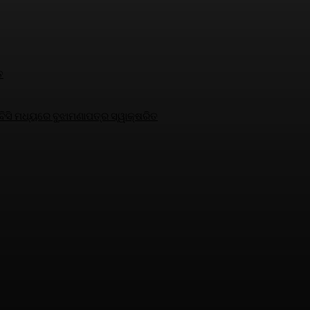
ତ
ସି ମଧ୍ୟରେ ବୁଝାମଣାପତ୍ର ସ୍ୱାକ୍ଷରିତ