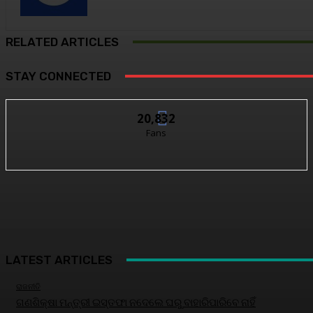
RELATED ARTICLES
STAY CONNECTED
20,832
Fans
LATEST ARTICLES
ରାଜନୀତି
ଗଣଶିକ୍ଷା ମନ୍ତ୍ରୀ ଇସ୍ତଫା ନଦେଲେ ଘରୁ ବାହାରିପାରିବେ ନାହିଁ