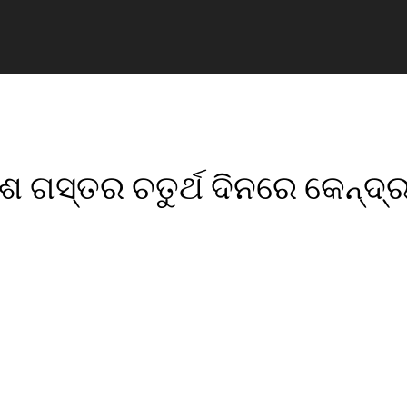
େଶ ଗସ୍ତର ଚତୁର୍ଥ ଦିନରେ କେନ୍ଦ୍
pp