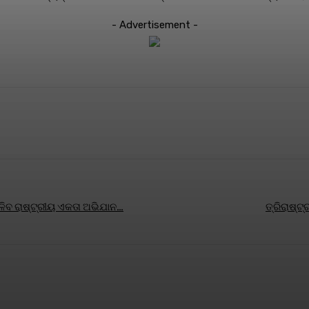
- Advertisement -
terest
WhatsApp
ାଳିବ ରାଷ୍ଟ୍ରୀୟ ଏକତା ଅଭିଯାନ…
ତ୍ରିରାଷ୍