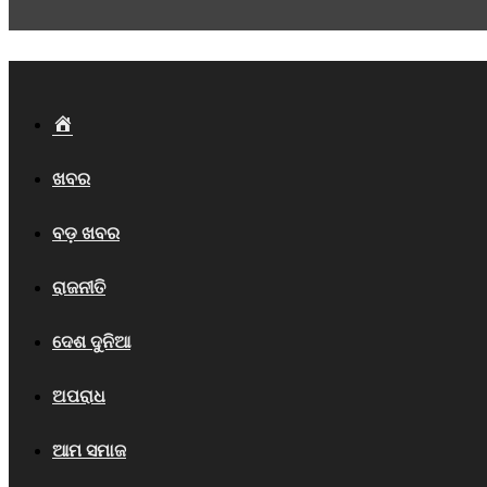
Home
ଖବର
ବଡ଼ ଖବର
ରାଜନୀତି
ଦେଶ ଦୁନିଆ
ଅପରାଧ
ଆମ ସମାଜ