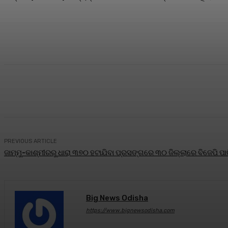
Share
Facebook
Twitter
Pin
PREVIOUS ARTICLE
ଜାମ୍ମୁ-କାଶ୍ମୀରରୁ ଧାରା ୩୭୦ ହଟାଯିବା ପ୍ରସଙ୍ଗରେ ୩୦ ଜିଲ୍ଲାରେ ବିଜେପି ପ
Big News Odisha
https://www.bignewsodisha.com