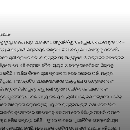
୍ରଧାନ
କୁ ବୃଦ୍ଧି ନେଇ ମଧ୍ୟ ଆଲୋଚନା ଆବୁଧାବି/ଭୁବନେଶ୍ୱର, ସେପ୍ଟେମ୍ବର ୧୧ –
ଉଦ୍ୟୋଗ କମ୍ପାନୀ ଇଞ୍ଜିନିୟର ଇଣ୍ଡିଆ ଲିମିଟେଡ୍ (ଇଆଇଏଲ୍)କୁ ପରିଦର୍ଶନ
ରରେ ଶ୍ରୀ ପ୍ରଧାନ ବିଭିନ୍ନ ରାଷ୍ଟ୍ର ସହ ଅନ୍ୱେଷଣ ଓ ଉତ୍ପାଦନ କ୍ଷେତ୍ରର
ିଥିଲେ ଯେ ଏହି କମ୍ପାନୀ ତୈଳ, ଗ୍ୟାସ ଓ ପେଟ୍ରୋକେମିକାଲ ଶିଳ୍ପକୁ
ହଣ କରିଛି । ଆଜିର ଦିନରେ ଶ୍ରୀ ପ୍ରଧାନ ଆଜରବାଇଜାନର ଉର୍ଜା ମନ୍ତ୍ରୀ
ା କରିଥିଲେ । ଏହାବ୍ୟତିତ ଆଜରବାଇଜାନର ଅନ୍ୱେଷଣ ଓ ଉତ୍ପାଦନ ଏବଂ
ଟାଟ୍ ସୋଂଟିଜୀରାୱଙ୍ଗଙ୍କୁ ଶ୍ରୀ ପ୍ରଧାନ ଭେଟିବା ସହ ଭାରତ ଏବଂ
୍ଡର ପୁଞ୍ଜିନିବେଶ ନେଇ ମଧ୍ୟ ଉଭୟ ମନ୍ତ୍ରୀ ଆଲୋଚନା କରିଥିଲେ । ଜୈବ
 ଉପରେ ଆଲୋଚନା କରାଯାଇଥିଲା ।ୟୁଏଇ ରାଷ୍ଟ୍ରମନ୍ତ୍ରୀ ତଥା ଏନଡିଓସିର
ରୋକାର୍ବନ କ୍ଷେତ୍ରରେ ସହଯୋଗକୁ ବଢାଇବା ନେଇ ବିଭିନ୍ନ ପଦ୍ଧତି ଉପରେ
ୁପାକ୍ଷିକ ସମ୍ବନ୍ଧ ରହିଛି । ୟୁଏଇ ଭାରତର ୃଣନୈତିକ ପେଟ୍ରୋଲିୀୟମ
 ହୋଇଥିଲା ବୋଲି ମନ୍ତ୍ରୀଙ୍କୁ ଭେଟିବା ପରେ ଶ୍ରୀ ପ୍ରଧାନ କହିଥିଲେ ।