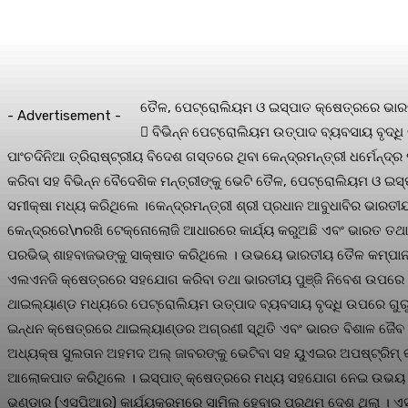
ତୈଳ, ପେଟ୍ରୋଲିୟମ ଓ ଇସ୍ପାତ କ୍ଷେତ୍ରରେ ଭାରତର
- Advertisement -
 ବିଭିନ୍ନ ପେଟ୍ରୋଲିୟମ ଉତ୍ପାଦ ବ୍ୟବସାୟ ବୃଦ୍
ପାଂଚଦିନିଆ ତ୍ରିରାଷ୍ଟ୍ରୀୟ ବିଦେଶ ଗସ୍ତରେ ଥିବା କେନ୍ଦ୍ରମନ୍ତ୍ରୀ ଧର୍ମେନ୍
କରିବା ସହ ବିଭିନ୍ନ ବୈଦେଶିକ ମନ୍ତ୍ରୀଙ୍କୁ ଭେଟି ତୈଳ, ପେଟ୍ରୋଲିୟମ ଓ ଇ
ସମୀକ୍ଷା ମଧ୍ୟ କରିଥିଲେ ।କେନ୍ଦ୍ରମନ୍ତ୍ରୀ ଶ୍ରୀ ପ୍ରଧାନ ଆବୁଧାବିର ଭାର
କେନ୍ଦ୍ରରେ\nରଖି ଟେକ୍ନୋଲୋଜି ଆଧାରରେ କାର୍ଯ୍ୟ କରୁଅଛି ଏବଂ ଭାରତ ତଥା ବିଦ
ପରଭିଭ୍ ଶାହବାଜଭଙ୍କୁ ସାକ୍ଷାତ କରିଥିଲେ । ଉଭୟେ ଭାରତୀୟ ତୈଳ କମ୍ପାନୀ
ଏଲଏନଜି କ୍ଷେତ୍ରରେ ସହଯୋଗ କରିବା ତଥା ଭାରତୀୟ ପୁଞ୍ଜି ନିବେଶ ଉପରେ ସମୀକ
ଥାଇଲ୍ୟାଣ୍ଡ ମଧ୍ୟରେ ପେଟ୍ରୋଲିୟମ ଉତ୍ପାଦ ବ୍ୟବସାୟ ବୃଦ୍ଧି ଉପରେ ଗୁ
ଇନ୍ଧନ କ୍ଷେତ୍ରରେ ଥାଇଲ୍ୟାଣ୍ଡର ଅଗ୍ରଣୀ ସ୍ଥିତି ଏବଂ ଭାରତ ବିଶାଳ ଜୈବ ଇ
ଅଧ୍ୟକ୍ଷ ସୁଲତାନ ଅହମଦ ଅଲ୍ ଜାବରଙ୍କୁ ଭେଟିବା ସହ ୟୁଏଇର ଅପଷ୍ଟ୍ରିମ୍ 
ଆଲୋକପାତ କରିଥିଲେ । ଇସ୍ପାତ୍ କ୍ଷେତ୍ରରେ ମଧ୍ୟ ସହଯୋଗ ନେଇ ଉଭୟ ମନ୍ତ
ଭଣ୍ଡାର (ଏସପିଆର) କାର୍ଯ୍ୟକ୍ରମରେ ସାମିଲ ହେବାର ପ୍ରଥମ ଦେଶ ଥିଲା । ଏ