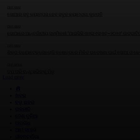
ଆମ ସହର
ସୋଆର ସବୁ କ୍ୟାମ୍ପସ ହେବ ସବୁଜ କ୍ୟାମ୍ପସ: କୁଳପତି
ଆମ ସହର
ସୋଆରେ ଆନ୍ତର୍ଜାତୀୟ ସମ୍ମିଳନୀ ‘ଆଇସିସିଏମ୍‌ଇଏସ୍‌ଏଚ୍‌–୨୦୨୬’ ଉଦ୍‌ଘାଟି
ଆମ ସହର
ଶିଳ୍ପ ବାୟୋଟେକ୍ନୋଲୋଜି କ୍ଷେତ୍ରରେ ମିଳିତ ଗବେଷଣା ପାଇଁ ସୋଆ ଓ କେବି
ଆମ ସମାଜ
ତମ ପରି ବନ୍ଧୁ ସଭିଙ୍କୁ ମିଳୁ
Load more
HOME
ଖବର
ବଡ଼ ଖବର
ରାଜନୀତି
ଦେଶ ଦୁନିଆ
ଅପରାଧ
ଆମ ସମାଜ
ଜୀବନଚର୍ଯ୍ୟା