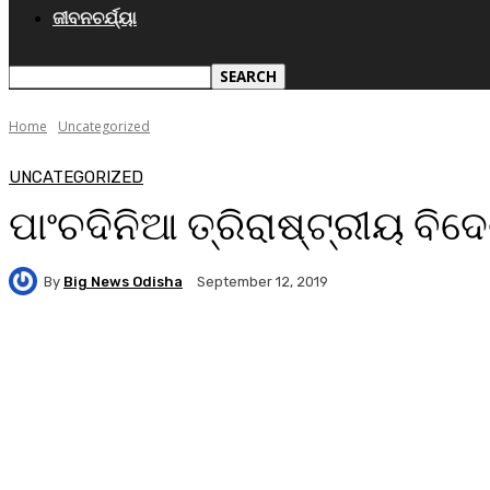
ଜୀବନଚର୍ଯ୍ୟା
Home
Uncategorized
UNCATEGORIZED
ପାଂଚଦିନିଆ ତ୍ରିରାଷ୍ଟ୍ରୀୟ ବିଦ
By
Big News Odisha
September 12, 2019
Facebook
Twitter
Pinterest
WhatsA