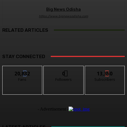
Big News Odisha
https://www.bignewsodisha.com
RELATED ARTICLES
STAY CONNECTED
20,832
0
13,350
Fans
Followers
Subscribers
- Advertisement -