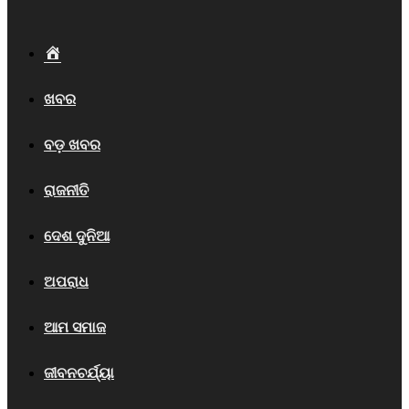
Home
ଖବର
ବଡ଼ ଖବର
ରାଜନୀତି
ଦେଶ ଦୁନିଆ
ଅପରାଧ
ଆମ ସମାଜ
ଜୀବନଚର୍ଯ୍ୟା