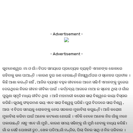
- Advertisement -
- Advertisement -
ଭୁବନେଶ୍ୱର: ମା ଓ ଗାଁ। ବିପଦ ସମୟରେ ପ୍ରତ୍ୟେକ ବ୍ୟକ୍ତି ଏମାନଙ୍କ କୋଳରେ
ରହିବାକୁ ଭଲ ପାଆନ୍ତି । କାରଣ ଦୁଇ ଜଣ ହେଉଛନ୍ତି ନିଃସ୍ୱାର୍ଥପର ଓ ସ୍ନେହର ପ୍ରତୀକ ।
କିଛି ଆଶା କରନ୍ତି ନାହିଁ , ଆଜିର ବ୍ୟସ୍ତ ବହୁଳ ଜୀବନରେ ଆମେ ସଭିଏଁ ଏମାନଙ୍କୁ ଦୁରେଇ
ଦେଇଥିଲେ ନିଜର ଜୀବନ ଜୀବିକା ପାଇଁ । କର୍ତ୍ତବ୍ୟ ଆଗରେ ମାଆ ର ସ୍ନେହ ଥିଲା ଓ ଗାଁର
ପୁରୁଣା ସ୍ମୃତି ମଧ୍ୟ ଜୀବିତ ଥିଲା । ଆଜି ମହାମାରୀ କରୋନା ସାରା ବିଶ୍ୱରେ କାୟା ବିସ୍ତାର
କରିଛି। ଭୁତାଣୁ ସଂକ୍ରମଣ ଭୟ ଏବେ ସାରା ବିଶ୍ୱକୁ ଘରିଛି। ପୁରା ବିପଦରେ ସାରା ବିଶ୍ୱ ,
ଆଉ ଏ ବିପଦ ସମୟକୁ ଲୋକଙ୍କୁ ନେଇ ସରକାର ମୁକାବିଲା କରୁଛନ୍ତି। ଆଜି କରୋନା
ମୁକାବିଲା କରିବା ପାଇଁ ଅନେକ କଟକଣା ହୋଇଛି । ଏତିକି ବେଳେ ଅନେକ ନିଜ ଗାଁକୁ ମନେ
ପକାଉଛନ୍ତି ।ସବୁ ଏବେ ଗାଁ ମୁହାଁ , କାରଣ ସମୟ ସଭିଙ୍କୁ ଗାଁ ମୁହାଁ ହେବାକୁ ବାଧ୍ୟ କରିଛି।
ଗାଁ ର ସେହି ପୋଖରୀ ତୁଠ , ଖେଳ ପଡିଆ,ଗାଁ ମନ୍ଦିର, ପିଲା ଦିନର ସାଥି ଓ ନିଜ ପରିବାର ।