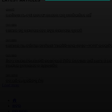
LATEST ARTICLES
ରାଜନୀତି
ଗଣଶିକ୍ଷା ମନ୍ତ୍ରୀ ଇସ୍ତଫା ନଦେଲେ ଘରୁ ବାହାରିପାରିବେ ନାହିଁ
ଆମ ସହର
ସୋଆର ସବୁ କ୍ୟାମ୍ପସ ହେବ ସବୁଜ କ୍ୟାମ୍ପସ: କୁଳପତି
ଆମ ସହର
ସୋଆରେ ଆନ୍ତର୍ଜାତୀୟ ସମ୍ମିଳନୀ ‘ଆଇସିସିଏମ୍‌ଇଏସ୍‌ଏଚ୍‌–୨୦୨୬’ ଉଦ୍‌ଘାଟି
ଆମ ସହର
ଶିଳ୍ପ ବାୟୋଟେକ୍ନୋଲୋଜି କ୍ଷେତ୍ରରେ ମିଳିତ ଗବେଷଣା ପାଇଁ ସୋଆ ଓ କେବ
ମଧ୍ୟରେ ବୁଝାମଣାପତ୍ର ସ୍ୱାକ୍ଷରିତ
ଆମ ସମାଜ
ତମ ପରି ବନ୍ଧୁ ସଭିଙ୍କୁ ମିଳୁ
Load more
HOME
ଖବର
ବଡ଼ ଖବର