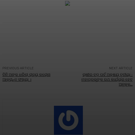
Facebook
Twitter
Pinterest
WhatsA
PREVIOUS ARTICLE
NEXT ARTICLE
ତିନି ଅଙ୍କ ଧରିଲା ରାଜ୍ୟ କରୋନା
ଚାଷୀର ବଡ଼ ପର୍ବ ଅକ୍ଷୟ ତୃତୀୟା :
ଆକ୍ରାନ୍ତ ସଂଖ୍ୟା ।
ମହାପ୍ରଭୁଙ୍କ ରଥ କାର୍ଯ୍ୟର ହେବ
ଅନୁକୂଳ..