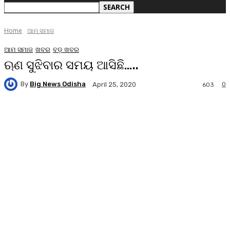
Home
ଆମ ସମାଜ
ଆମ ସମାଜ
ଖବର
ବଡ଼ ଖବର
ଋଣ ସୁଝିବାର ସମୟ ଆସିଛି…..
By
Big News Odisha
0
April 25, 2020
603
Facebook
Twitter
Pinterest
WhatsA