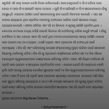
ସବୁକିଛି ଏହି ଲକ୍ ଡାଉନ ବେଶି ନିଜର କରିଦେଇଛି। ଖାସ ସେଥିପାଇଁ ତ କିଏ ଦରିଆ ପାର
ହୋଇ ତ ଆଉ କିଏ ରାତାରାତି ସଡ଼କ ପଥରେ । ପୁଣି କିଏ ଚାଲିଚାଲି ତ କିଏ ସାଇକେଲରେ ଗାଁକୁ
ଆସୁଛନ୍ତି ।ଅନେକ ଆସିବା ପାଇଁ ସରକାରଙ୍କୁ ହାତ ଯୋଡି ନିବେଦନ କଲେଣି । ଏହା ସହ
ବାହାର ରାଜ୍ୟରେ ଥିବା ଶ୍ରମିକ ମାନଙ୍କୁ ଫେରେଇ ଆଣିବା ପାଇଁ ସରକାର ମଧ୍ୟ
ପ୍ରୟାସ କଲେଣି । ଜୀଵନ ଜୀବିକା ଏବଂ ଗାଁ ମା ଭିତରେ ଏ ଭୂତାଣୁ ସାଜିଛି ପ୍ରତିବନ୍ଧକ ।
କେତେକ କଟକଣା ମଧ୍ୟ ରହିଛି।ତାହାରି ଭିତରେ ଗାଁ ଫେରିବାକୁ ମଣିଷ କରୁଛି ସଂଘର୍ଷ । ଗାଁକୁ
ଫେରିବେ ତ ସତ, ହେଲେ ଏବେ ଗାଁ ପାଇଁ ଥିବା ମମତା ଦେଖେଇବାର ସମୟ ଆସିଛି। କାରଣ
ଭଲ ପାଇବା ରେ ଥାଏ ତ୍ୟାଗ । ସେହି ତ୍ୟାଗ ଏବେ ପ୍ରତେକ ଗାଁ ଫେରନ୍ତା ପାଇଁ
ଆବଶ୍ୟକ । ନିଜ ଗାଁ ଏବଂ ପରିବାରକୁ କରୋନା ସଂକ୍ରମଣରୁ ମୁକ୍ତ କରିବା ପାଇଁ ସରକାରୀ
ନିୟମକୁ ମାନିବାକୁ ପଡିବ। ନିଜ ନାଁ କୁ ପ୍ରଥମେ ପଞ୍ଜିକରଣ କରିବା ସହ ୧୪ ଦିନ ଗାଁରେ
ହୋଇଥିବା କ୍ୱାରେଣ୍ଟାଇନ ସେଣ୍ଟରରେ ରହିବାକୁ ପଡିବ। ଆଉ ଏହି ନିୟମ ମାନିଲେ ଗାଁ
ପ୍ରତି ଭଲ ପାଇବା ଏ ସମୟରେ ପ୍ରତିପାଦିତ ହେବ । କାରଣ ଯେଉଁ ଗାଁ ଦାଣ୍ଡରେ ଖେଳି
ବୁଲି ଆଜି ଆଗକୁ ଯାଇଛେ ସେ ଗାଁର ସୁରକ୍ଷା ପାଇଁ ୧୪ ଦିନ କ୍ୱାରେଣ୍ଟାଇନରେ ରହିବାକୁ
ପଡିବ। ତାହା ହିଁ ହେବ ଗାଁ ପ୍ରତି ଭଲ ପାଇବାର ଶ୍ରେଷ୍ଠ ଉଦାହରଣ ।କଥାରେ ଅଛି ଗାଁର
ଋଣ ସୁଝୁବା ସଭିଙ୍କୁ ଭାଗ୍ୟରେ ନ ଥାଏ।ଏହି କରୋନା ସମୟରେ ଗାଁ ଭୁତାଣୁ ମୁକ୍ତ କରିବା
ପାଇଁ କଷ୍ଟ ସହିବାକୁ ପଡିବ।ହେଲେ ପରବର୍ତ୍ତୀ ସମୟରେ ଏହା ଗାଁ ପ୍ରତି ହେବ ଶ୍ରେଷ୍ଠ
ଉପହାର ।
ମୁଖ୍ୟ ସମ୍ପାଦକ Big News Odisha….
- Advertisement -