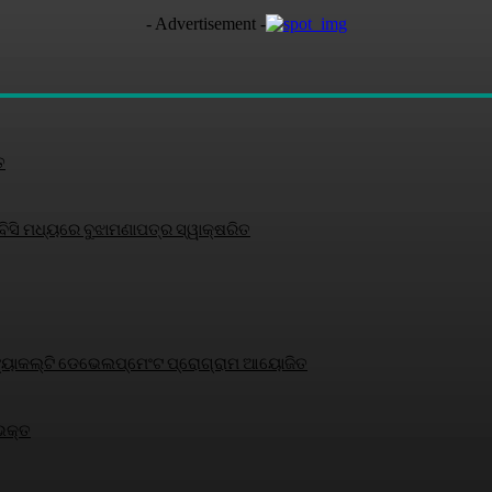
- Advertisement -
ତ
ସି ମଧ୍ୟରେ ବୁଝାମଣାପତ୍ର ସ୍ୱାକ୍ଷରିତ
୍ଷକ ଫ୍ୟାକଲ୍ଟି ଡେଭେଲପ୍‌ମେଂଟ ପ୍ରୋଗ୍ରାମ ଆୟୋଜିତ
 ଭକ୍ତ