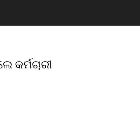
େ କର୍ମଚାରୀ
pp