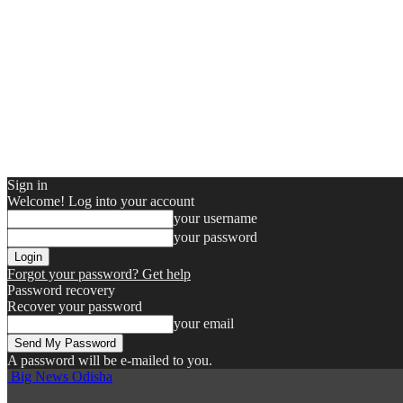
Sign in
Welcome! Log into your account
your username
your password
Forgot your password? Get help
Password recovery
Recover your password
your email
A password will be e-mailed to you.
Big News Odisha