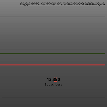
ନିଯୁକ୍ତ ହେଲେ ପ୍ରତ୍ୟେକ ଜିଲ୍ଲା ପାଇଁ ବିଜଦ ର ପର୍ଯ୍ଯବେକ୍ଷକ
13,350
Subscribers