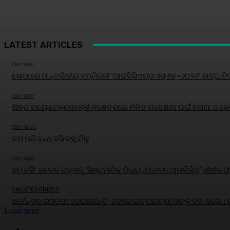
LATEST ARTICLES
ଆମ ସହର
ସୋଆରେ ଆନ୍ତର୍ଜାତୀୟ ସମ୍ମିଳନୀ ‘ଆଇସିସିଏମ୍‌ଇଏସ୍‌ଏଚ୍‌–୨୦୨୬’ ଉଦ୍‌ଘାଟି
ଆମ ସହର
ଶିଳ୍ପ ବାୟୋଟେକ୍ନୋଲୋଜି କ୍ଷେତ୍ରରେ ମିଳିତ ଗବେଷଣା ପାଇଁ ସୋଆ ଓ କେବି
ଆମ ସମାଜ
ତମ ପରି ବନ୍ଧୁ ସଭିଙ୍କୁ ମିଳୁ
ଆମ ସହର
ସମ୍ ନର୍ସିଂ କଲେଜ ପକ୍ଷରୁ ‘ସିଷ୍ଟମାଟିକ୍ ରିଭ୍ୟୁ ଓ ମେଟା-ଆନାଲିସିସ୍‌’ ଶୀର
UNCATEGORIZED
ଧର୍ମେନ୍ଦ୍ର ଇସ୍ତଫା ଦେଇନାହାନ୍ତି, ଦେଶର ଛାତ୍ରଛାତ୍ରୀ ତାଙ୍କୁ ବିଦା କଲେ :
Load more
HOME