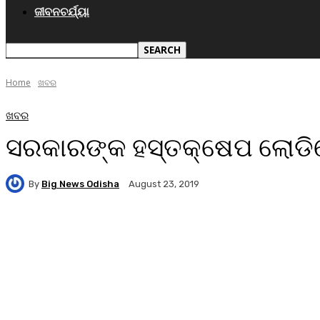
ଜୀବନଚର୍ଯ୍ୟା
Home
ଖବର
ଖବର
ସରକାରଙ୍କ ହସ୍ତକ୍ଷେପ ଲୋଡିଲ
By
Big News Odisha
August 23, 2019
Facebook
Twitter
Pinterest
WhatsA