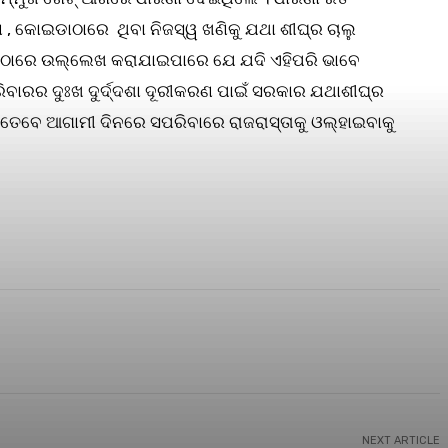
ଣ , କୋଇଡାଠାରେ ଥିବା ନିଜସ୍ୱ ଖଣିକୁ ଯଥା ଶୀଘ୍ର ଚାଲୁ
 ।ଏଠାରେ ଉଲ୍ଲେଖ କରାଯାଇପାରେ ଯେ ଯଦି ଏହିପରି ଭାବେ
ରିବାରର ଦୁଃଖ ଦୁର୍ଦ୍ଦଶା ଦୂରୀକରଣ ପାଇଁ ସରକାର ଯଥାଶୀଘ୍ର
ତେବେ ଆଗାମୀ ଦିନରେ ସପରିବାରେ ରାଜରାସ୍ତାକୁ ଓଲ୍ହାଇବାକୁ
NEXT ARTICLE