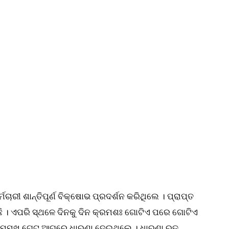
ାରୀ ଶାନ୍ତିପୂର୍ଣ ବିକ୍ଷୋଭ ପ୍ରଦର୍ଶନ କରିଥିଲେ । ପ୍ରାପ୍ତ
ଛି । ଏପରି ସ୍ଥଳେ ଦିନକୁ ଦିନ କ୍ରମଶଃ ଗୋଟିଏ ପରେ ଗୋଟିଏ
ାଣ୍ଟ ସମ୍ମୁଖ ଗେଟ୍ ଆଗରେ ଧାରଣା ଦେଇଥିଲେ । ଧାରଣା ରତ