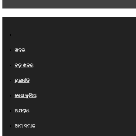
Home
ଖବର
ବଡ଼ ଖବର
ରାଜନୀତି
ଦେଶ ଦୁନିଆ
ଅପରାଧ
ଆମ ସମାଜ