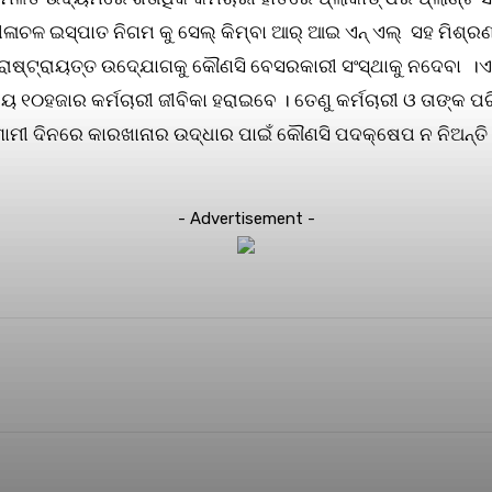
ନୀଳାଚଳ ଇସ୍ପାତ ନିଗମ କୁ ସେଲ୍ କିମ୍ବା ଆର୍ ଆଇ ଏନ୍ ଏଲ୍ ସହ ମିଶ୍ର
ର ରାଷ୍ଟ୍ରାୟତ୍ତ ଉଦ୍ଯୋଗକୁ କୌଣସି ବେସରକାରୀ ସଂସ୍ଥାକୁ ନଦେବା
 ୧୦ହଜାର କର୍ମଚାରୀ ଜୀବିକା ହରାଇବେ । ତେଣୁ କର୍ମଚାରୀ ଓ ତାଙ୍କ ପ
ାମୀ ଦିନରେ କାରଖାନାର ଉଦ୍ଧାର ପାଇଁ କୌଣସି ପଦକ୍ଷେପ ନ ନିଅନ୍ତି 
- Advertisement -
terest
WhatsApp