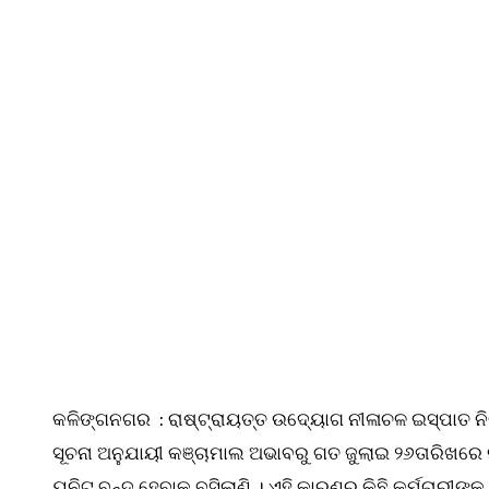
କଳିଙ୍ଗନଗର : ରାଷ୍ଟ୍ରାୟତ୍ତ ଉଦ୍ୟୋଗ ନୀଳାଚଳ ଇସ୍ପାତ ନିଗମ ର
ସୂଚନା ଅନୁଯାୟୀ କଞ୍ଚାମାଲ ଅଭାବରୁ ଗତ ଜୁଲାଇ ୨୬ତାରିଖରେ 
ୟୁନିଟ୍ ବନ୍ଦ ହେବାକୁ ବସିଲାଣି । ଏହି କାରଣରୁ କିଛି କର୍ମଚା