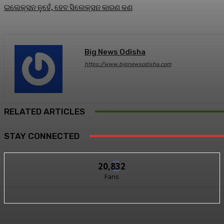
ଇଲେକ୍ସନ ନୁହେଁ, ହେବ ସିଲେକ୍ସନ କାରଣ କଣ
Big News Odisha
https://www.bignewsodisha.com
RELATED ARTICLES
STAY CONNECTED
20,832
Fans