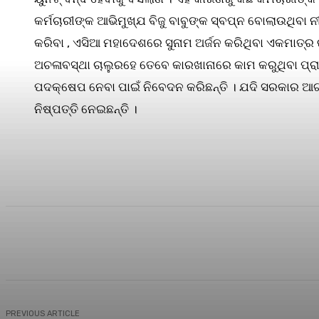
କର୍ମଚାରୀଙ୍କ ଆଭିମୁଖ୍ଯ ବିଜୁ ବାବୁଙ୍କ ସ୍ବପ୍ନ ବୋଲାଉଥିବା 
କରିବା , ଏସିଆ ମହାଦେଶରେ ସୁନାମ ଅର୍ଜନ କରିଥିବା ଏକମାତ୍
ଅଚଳାବସ୍ଥା ଚାଲୁରହେ ତେବେ କାରଖାନାରେ କାମ କରୁଥିବା ପ୍ରାୟ
ପଦକ୍ଷେପ ନେବା ପାଇଁ ନିବେଦନ କରିଛନ୍ତି । ଯଦି ସରକାର ଆଗ
ନିଷ୍ପତ୍ତି ନେଇଛନ୍ତି ।
Share
Facebook
Twitter
Pin
PREVIOUS ARTICLE