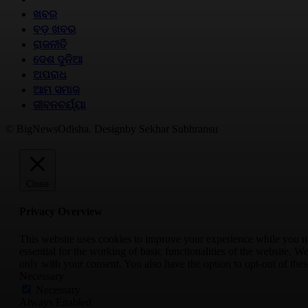
ଖବର
ବଡ଼ ଖବର
ରାଜନୀତି
ଦେଶ ଦୁନିଆ
ଅପରାଧ
ଆମ ସମାଜ
ଜୀବନଚର୍ଯ୍ୟା
© BigNewsOdisha. Designby Sekhar Subhransu
Close
Privacy Overview
This website uses cookies to improve your experience while you nav
essential for the working of basic functionalities of the website. 
only with your consent. You also have the option to opt-out of th
Necessary
Necessary
Always Enabled