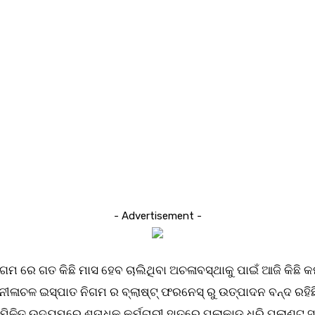
- Advertisement -
େ ଗତ କିଛି ମାସ ହେବ ଚାଲିଥିବା ଅଚଳାବସ୍ଥାକୁ ପାଇଁ ଆଜି କିଛି କର୍ମଚ
ନୀଳାଚଳ ଇସ୍ପାତ ନିଗମ ର ବ୍ଲାଷ୍ଟ୍ ଫରନେସ୍ ରୁ ଉତ୍ପାଦନ ବନ୍ଦ ରହି
ରୀଙ୍କ ମିଳିତ ଉଦ୍ୟମରେ ଶତାଧିକ କର୍ମଚାରୀ ହାତରେ ପ୍ଲାକାଡ୍ ଧରି ପ୍ଲ