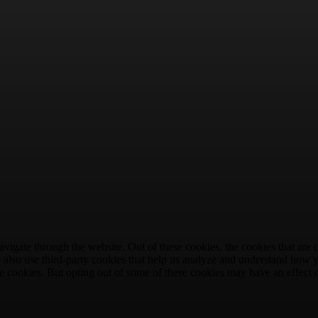
igate through the website. Out of these cookies, the cookies that are c
We also use third-party cookies that help us analyze and understand how 
ese cookies. But opting out of some of these cookies may have an effect