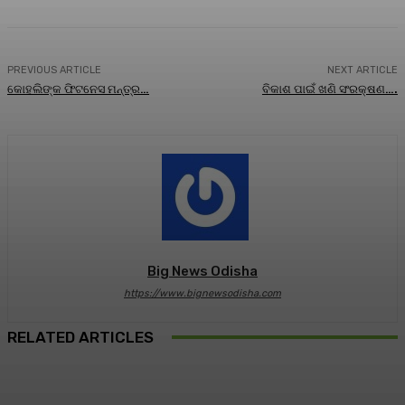
PREVIOUS ARTICLE
NEXT ARTICLE
କୋହଲିଙ୍କ ଫିଟନେସ ମନ୍ତ୍ର…
ବିକାଶ ପାଇଁ ଖଣି ସଂରକ୍ଷଣ….
Big News Odisha
https://www.bignewsodisha.com
RELATED ARTICLES