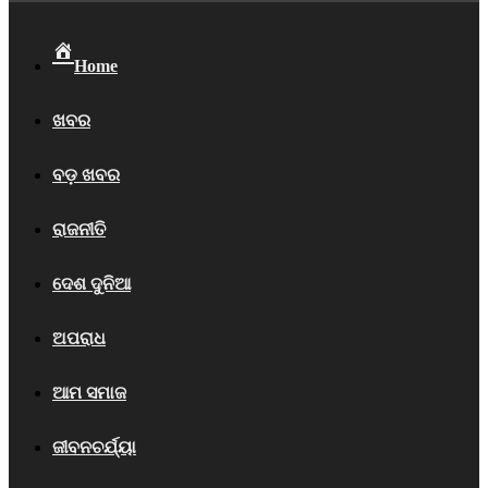
Home
ଖବର
ବଡ଼ ଖବର
ରାଜନୀତି
ଦେଶ ଦୁନିଆ
ଅପରାଧ
ଆମ ସମାଜ
ଜୀବନଚର୍ଯ୍ୟା