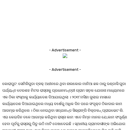
- Advertisement -
- Advertisement -
କୋରାପୁଟ: ସେମିଳିଗୁଡା ବ୍ଳକ୍ ଅଧୀନରେ ଥିବା ନାଲକୋର ମାନିଆ ଛକ ଠାରୁ ଦଣ୍ଡାସି ଗୁଡା
ପର୍ଯ୍ୟନ୍ତ ତେରଶହ ମିଟର ରାସ୍ତାକୁ ପ୍ରଧାନମନ୍ତ୍ରୀ ଗ୍ରାମ ସଡ଼କ ଯୋଜନା ମାଧ୍ୟମରେ
ଏକ ଠିକା ସଂସ୍ଥାକୁ କାର୍ଯ୍ୟାଦେଶ ଦିଆଯାଇଥିଲା । ୨୦୧୮ମସିହା ଜୁଲାଇ ମାସରେ
କାର୍ଯ୍ୟାଦେଶ ଦିଆଯାଇଥିଲେ ମଧ୍ୟ ବର୍ଷେରୁ ଅଧିକ ଦିନ ପରେ ସଂପୃକ୍ତ ଠିକାଦାର କାମ
ଆରମ୍ଭ କରିଥିଲେ । ଠିକା ନେଇଥିବା ସତ୍ଯାନନ୍ଦ ସିଭ୍ରାଙ୍ଗି ବିଲ୍ଡକନ୍ ପ୍ରାଇଭେଟ ଲି.
ଏଇ କେଇଦିନ ତଳେ ଆରମ୍ଭ କରିଥିବା ରାସ୍ତା କାମ ଏତେ ନିମ୍ନ ମାନର ଯେ,କାମ ସଂପୂର୍ଣ୍ଣ
ହେବା ପୂର୍ବରୁ ରାସ୍ତାରୁ ପିଚୁ ଉଠି ମାଟି ଦେଖାଦେଇଛି । ସ୍ଥାନୀୟ ଗ୍ରାମବାସୀଙ୍କ ଅଭିଯୋଗ