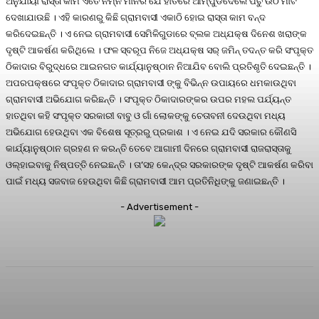
ଅନୁଯାୟୀ ରାସ୍ତା କାମ ଏତେ ନିମ୍ନ ମାନର ଯେ ହାତରେ ଆମ୍ପୁଡିଦେଲେ ପିଚୁ ଉଠି ମାଟି
ଦେଖାଯାଉଛି । ଏହି କାରଣରୁ କିଛି ଗ୍ରାମବାସୀ ଏକାଠି ହୋଇ ରାସ୍ତା କାମ ବନ୍ଦ
କରିଦେଇଛନ୍ତି । ଏ ନେଇ ଗ୍ରାମବାସୀ ସେମିଳିଗୁଡାରେ ବ୍ଲକ ଅଧ୍ଯକ୍ଷ ଦିନେଶ ଖରାଙ୍କ
ଦୃଷ୍ଟି ଆକର୍ଷଣ କରିଥିଲେ । ଫଳ ସ୍ବରୂପ ନିଜେ ଅଧ୍ଯକ୍ଷ ସର୍ ଜମିନ୍ ତଦନ୍ତ କରି ସଂପୃକ୍ତ
ଠିକାଦାର ବିରୁଦ୍ଧରେ ଆଇନଗତ କାର୍ଯ୍ୟାନୁଷ୍ଠାନ ନିଆଯିବ ବୋଲି ପ୍ରତିଶୃତି ଦେଇଛନ୍ତି ।
ଅପରପକ୍ଷରେ ସଂପୃକ୍ତ ଠିକାଦାର ଗ୍ରାମବାସୀ ଙ୍କୁ ବିଭିନ୍ନ ଉପାୟରେ ଧମକାଉଥିବା
ଗ୍ରାମବାସୀ ଅଭିଯୋଗ କରିଛନ୍ତି । ସଂପୃକ୍ତ ଠିକାଦାରଙ୍କର ଉପର ମହଲ ପର୍ଯ୍ୟନ୍ତ
ହାତଥିବା କହି ସଂପୃକ୍ତ ସରକାରୀ ବାବୁ ଓ ଗାଁ ଲୋକଙ୍କୁ ଚେତାବନୀ ଦେଉଥିବା ମଧ୍ୟ
ଅଭିଯୋଗ ହେଉଥିବା ଏକ ବିଶେଷ ସୂତ୍ରରୁ ପ୍ରକାଶ । ଏ ନେଇ ଯଦି ସରକାର କୌଣସି
କାର୍ଯ୍ୟାନୁଷ୍ଠାନ ଗ୍ରହଣ ନ କରନ୍ତି ତେବେ ଆଗାମୀ ଦିନରେ ଗ୍ରାମବାସୀ ରାଜରାସ୍ତାକୁ
ଓଲ୍ହାଇବାକୁ ନିଷ୍ପତ୍ତି ନେଇଛନ୍ତି । ତା’ସହ କେନ୍ଦ୍ର ସରକାରଙ୍କ ଦୃଷ୍ଟି ଆକର୍ଷଣ କରିବା
ପାଇଁ ମଧ୍ୟ ସଜବାଜ ହେଉଥିବା କିଛି ଗ୍ରାମବାସୀ ଆମ ପ୍ରତିନିଧିଙ୍କୁ ଜଣାଇଛନ୍ତି ।
- Advertisement -
Facebook
Twitter
Pinterest
WhatsA