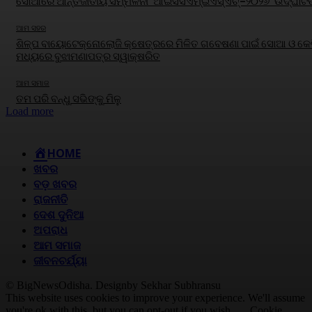
ସୋଆରେ ଆନ୍ତର୍ଜାତୀୟ ସମ୍ମିଳନୀ ‘ଆଇସିସିଏମ୍‌ଇଏସ୍‌ଏଚ୍‌–୨୦୨୬’ ଉଦ୍‌ଘାଟି
ଆମ ସହର
ଶିଳ୍ପ ବାୟୋଟେକ୍ନୋଲୋଜି କ୍ଷେତ୍ରରେ ମିଳିତ ଗବେଷଣା ପାଇଁ ସୋଆ ଓ କେବ
ମଧ୍ୟରେ ବୁଝାମଣାପତ୍ର ସ୍ୱାକ୍ଷରିତ
ଆମ ସମାଜ
ତମ ପରି ବନ୍ଧୁ ସଭିଙ୍କୁ ମିଳୁ
Load more
HOME
ଖବର
ବଡ଼ ଖବର
ରାଜନୀତି
ଦେଶ ଦୁନିଆ
ଅପରାଧ
ଆମ ସମାଜ
ଜୀବନଚର୍ଯ୍ୟା
© BigNewsOdisha. Designby Sekhar Subhransu
This website uses cookies to improve your experience. We'll assume
you're ok with this, but you can opt-out if you wish.
Cookie