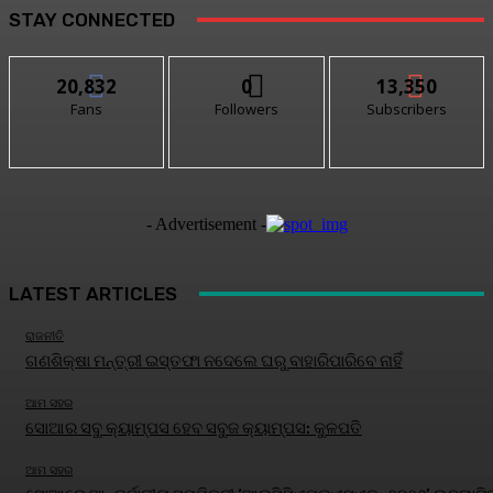
STAY CONNECTED
20,832
0
13,350
Fans
Followers
Subscribers
- Advertisement -
LATEST ARTICLES
ରାଜନୀତି
ଗଣଶିକ୍ଷା ମନ୍ତ୍ରୀ ଇସ୍ତଫା ନଦେଲେ ଘରୁ ବାହାରିପାରିବେ ନାହିଁ
ଆମ ସହର
ସୋଆର ସବୁ କ୍ୟାମ୍ପସ ହେବ ସବୁଜ କ୍ୟାମ୍ପସ: କୁଳପତି
ଆମ ସହର