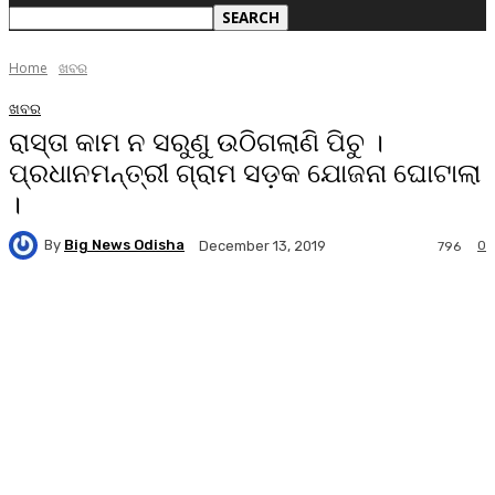
Home
ଖବର
ଖବର
ରାସ୍ତା କାମ ନ ସରୁଣୁ ଉଠିଗଲାଣି ପିଚୁ ।
ପ୍ରଧାନମନ୍ତ୍ରୀ ଗ୍ରାମ ସଡ଼କ ଯୋଜନା ଘୋଟାଲା
।
By
Big News Odisha
0
December 13, 2019
796
Facebook
Twitter
Pinterest
WhatsA