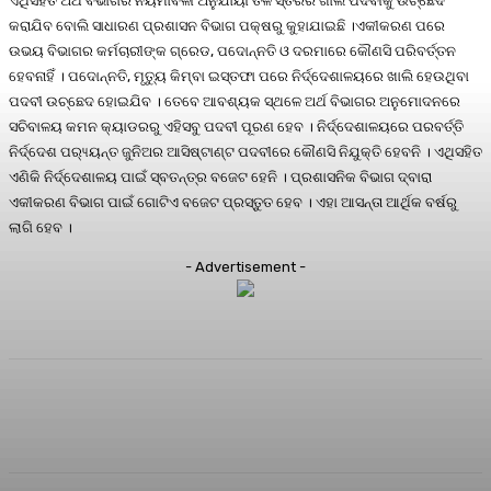
ଏଥିସହିତ ଅର୍ଥ ବିଭାଗର ନିୟମାବଳୀ ଅନୁଯାୟୀ ତଳ ସ୍ତରର ଖାଲି ପଦବୀକୁ ଉଚ୍ଛେଦ
କରାଯିବ ବୋଲି ସାଧାରଣ ପ୍ରଶାସନ ବିଭାଗ ପକ୍ଷରୁ କୁହାଯାଇଛି ।ଏକୀକରଣ ପରେ
ଉଭୟ ବିଭାଗର କର୍ମଚାରୀଙ୍କ ଗ୍ରେଡ, ପଦୋନ୍ନତି ଓ ଦରମାରେ କୌଣସି ପରିବର୍ତ୍ତନ
ହେବନାହିଁ । ପଦୋନ୍ନତି, ମୃତ୍ୟୁ କିମ୍ବା ଇସ୍ତଫା ପରେ ନିର୍ଦ୍ଦେଶାଳୟରେ ଖାଲି ହେଉଥିବା
ପଦବୀ ଉଚ୍ଛେଦ ହୋଇଯିବ । ତେବେ ଆବଶ୍ୟକ ସ୍ଥଳେ ଅର୍ଥ ବିଭାଗର ଅନୁମୋଦନରେ
ସଚିବାଳୟ କମନ କ୍ୟାଡରରୁ ଏହିସବୁ ପଦବୀ ପୂରଣ ହେବ । ନିର୍ଦ୍ଦେଶାଳୟରେ ପରବର୍ତ୍ତି
ନିର୍ଦ୍ଦେଶ ପର‌୍ୟ୍ୟନ୍ତ ଜୁନିଅର ଆସିଷ୍ଟାଣ୍ଟ ପଦବୀରେ କୌଣସି ନିଯୁକ୍ତି ହେବନି । ଏଥିସହିତ
ଏଣିକି ନିର୍ଦ୍ଦେଶାଳୟ ପାଇଁ ସ୍ବତନ୍ତ୍ର ବଜେଟ ହେନି । ପ୍ରଶାସନିକ ବିଭାଗ ଦ୍ବାରା
ଏକୀକରଣ ବିଭାଗ ପାଇଁ ଗୋଟିଏ ବଜେଟ ପ୍ରସ୍ତୁତ ହେବ । ଏହା ଆସନ୍ତା ଆର୍ଥିକ ବର୍ଷରୁ
ଲାଗି ହେବ ।
- Advertisement -
Facebook
Twitter
Pinterest
WhatsA