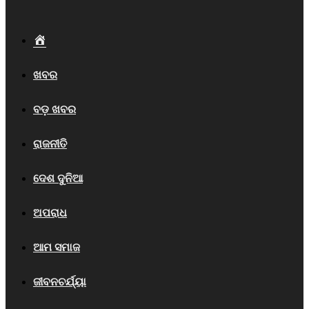
Home
ଖବର
ବଡ଼ ଖବର
ରାଜନୀତି
ଦେଶ ଦୁନିଆ
ଅପରାଧ
ଆମ ସମାଜ
ଜୀବନଚର୍ଯ୍ୟା