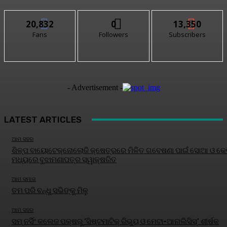
20,832
0
13,350
Fans
Followers
Subscribers
- Advertisement -
LATEST ARTICLES
ଆମ ସହର
ଶିଳ୍ପ ବାୟୋଟେକ୍ନୋଲୋଜି କ୍ଷେତ୍ରରେ ମିଳିତ ଗବେଷଣା ପାଇଁ ସୋଆ ଓ କେବ
ମଧ୍ୟରେ ବୁଝାମଣାପତ୍ର ସ୍ୱାକ୍ଷରିତ
ଆମ ସମାଜ
ତମ ପରି ବନ୍ଧୁ ସଭିଙ୍କୁ ମିଳୁ
ଆମ ସହର
ସମ୍ ନର୍ସିଂ କଲେଜ ପକ୍ଷରୁ ‘ସିଷ୍ଟମାଟିକ୍ ରିଭ୍ୟୁ ଓ ମେଟା-ଆନାଲିସିସ୍‌’ ଶୀର୍ଷକ