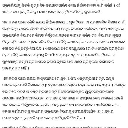
ପ୍ରକ୍ରିୟାକୁ କିଭଳି ଶୃଙ୍ଖଳିତ କରାଯାଇପାରିବ ନେଇ ନିର୍ଦ୍ଦେଶାବଳୀ ଜାରି କରିଛି । ଏହି
ଏକୀକରଣ ପ୍ରକ୍ରିୟାକୁ ଯଥାସମ୍ଭବ ତ୍ବରାନ୍ବିତ କରିବାକୁ କୁହାଯାଇଛି ।
ଏକୀକରଣ ପରେ ଏଣିକି ଉଭୟ ନିର୍ଦ୍ଦେଶାଳୟ ଓ ମୂଳ ବିଭାଗ ବା ପ୍ରଶାସନିକ ବିଭାଗ ପାଇଁ
ଭିନ୍ନ ଭିନ୍ନ ଫାଇଲ ଯିବନି ।ନିର୍ଦ୍ଦେଶାଳୟ ଓ ମୂଳ ବିଭାଗର ଏକୀକରଣ ପରେ ଏହା ମୂଳ ବା
ପ୍ରଶାସନିକ ବିଭାଗରେ କିମ୍ବା ନିର୍ଦ୍ଦେଶାଳୟରେ କାର‌୍ୟ୍ୟ କରିବ ତାହା ବିଭାଗୀୟ ମୁଖ୍ୟ
ନିଷ୍ପତ୍ତି ନେବେ । ପ୍ରଶାସନିକ ବିଭାଗ ଓ ନିର୍ଦ୍ଦେଶାଳୟରେ ଉପଲବ୍ଧ ସ୍ଥାନ ଆଧାରରେ
ସେନେଇ ନିଷ୍ପତ୍ତି ନିଆଯିବ । ଏକୀକରଣ ପରେ ଓସୱାସରେ ଗୋଟିଏ ଫାଇଲ ପ୍ରକ୍ରିୟା
ହେବ । ନିର୍ଦ୍ଦେଶାଳୟ ପକ୍ଷରୁ ଦିଆଯିବା ପ୍ରସ୍ତାବକୁ ଆଉ ପ୍ରଶାସନିକ ବିଭାଗରେ
ପୁନଃଯାଞ୍ଚ କିମ୍ବା ପ୍ରଶାସନିକ ବିଭାଗ ଦ୍ବାରା ଆଉ ଥରେ ପ୍ରକ୍ରିୟା କରାଯିବାର
ଆବଶ୍ୟକତା ନାହିଁ ।
ଏକୀକରଣ ପରେ ଉଭୟ କାର‌୍ୟ୍ୟାଳୟରେ ଥିବା ଅଫିସ ଏଷ୍ଟାବ୍ଲିସମେଣ୍ଟ, ଇସୁ ଓ
ଆକାଉଣ୍ଟସ ଭଳି ବିଭାଗର ବ୍ୟବସ୍ଥିତ ଭାବେ ବଣ୍ଟନ କରାଯାଇବା ଆବଶ୍ୟକ । ଏକୀକୃତ
ବିଭାଗରେ ଡିଡିଓ ଓ ଏଷ୍ଟାବ୍ଲିସମେଣ୍ଟ ଅଫିସରମାନଙ୍କର ଯୁକ୍ତିସଙ୍ଗତ ଭାବେ
ଥଇଥାନ କରାଯିବା ଆବଶ୍ୟକ, ଯାହାଦ୍ବାରା ସରକାରୀ କାର‌୍ୟ୍ୟରେ ଦୋହରୀକରଣ ହେବନି
ଏବଂ କାର‌୍ୟ୍ୟ ନିର୍ଦ୍ଧିଷ୍ଟ ସମୟ ସୀମା ମଧ୍ୟରେ ଶେଷ ହୋଇପାରିବ । ଏକୀକରଣ ପରେ
ବଳକା କର୍ମଚାରୀଙ୍କୁ ସାଧାରଣ ପ୍ରଶାସନ ବିଭାଗକୁ ଫେରାଇଦିଆଯିବ, ଯାହାଦ୍ବାରା
ସେମାନଙ୍କୁ ଅନ୍ୟ ଖାଲି ସ୍ଥାନରେ ପୁନଃ ନିଯୁକ୍ତି ଦିଆଯିବ ।