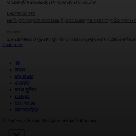
ଫ୍ୟାକଲ୍ଟି ଡେଭେଲପ୍‌ମେଂଟ ପ୍ରୋଗ୍ରାମ ଆୟୋଜିତ
UNCATEGORIZED
ଧର୍ମେନ୍ଦ୍ର ଇସ୍ତଫା ଦେଇନାହାନ୍ତି, ଦେଶର ଛାତ୍ରଛାତ୍ରୀ ତାଙ୍କୁ ବିଦା କଲେ :
ଆମ ସହର
ଯୁବ ମାନସିକତା ଓ ଦୃଢ଼ ମନା ଯୁବ ସମାଜ ବିଷୟବସ୍ତୁକୁ ନେଇ ସୋଆରେ କର୍ମଶାଳ
Load more
HOME
ଖବର
ବଡ଼ ଖବର
ରାଜନୀତି
ଦେଶ ଦୁନିଆ
ଅପରାଧ
ଆମ ସମାଜ
ଜୀବନଚର୍ଯ୍ୟା
© BigNewsOdisha. Designby Sekhar Subhransu