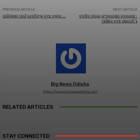
PREVIOUS ARTICLE
NEXT ARTICLE
ପାକିସ୍ତାନ ପାଇଁ ମୋଦିଙ୍କ ନୂଆ ପ୍ଲାନ …
ବଦଳିବ ରାଜ୍ୟ କଂଗ୍ରେସର ରୂପରେଖ :
ଆସିବେ ନୂଆ ସଭାପତି \
Big News Odisha
https://www.bignewsodisha.com
RELATED ARTICLES
STAY CONNECTED