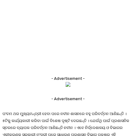
- Advertisement -
- Advertisement -
ପଂଚମ ଥର ମୁ୍ଖ୍ୟମନ୍ତ୍ରୀ ହେବା ପରେ ନବୀନ ଶାସନରେ ବହୁ ପରିବର୍ତ୍ତନ ଆଣିଛନ୍ତି ।
୫ଟିକୁ କାର୍ଯ୍ୟକାରୀ କରିବା ପାଇଁ ବିଶେଷ ଦୃଷ୍ଟି ଦେଇଛନ୍ତି । ଯେଉଁଥି ପାଇଁ ପ୍ରଶାସନିକ
ସ୍ତରରେ ବ୍ୟାପକ ପରିବର୍ତ୍ତନ ଆଣିଛନ୍ତି ନବୀନ । ଏବେ ନିର୍ଦ୍ଦେଶାଳୟ ଓ ବିଭାଗର
ଏକୀକରଣକୁ ସରକାରୀ ମଂଜୁରୀ ପରେ ସାଧାରଣ ପ୍ରଶାସନ ବିଭାଗ ପକ୍ଷରୁ ଏହି