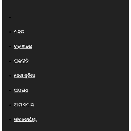
Home
ଖବର
ବଡ଼ ଖବର
ରାଜନୀତି
ଦେଶ ଦୁନିଆ
ଅପରାଧ
ଆମ ସମାଜ
ଜୀବନଚର୍ଯ୍ୟା