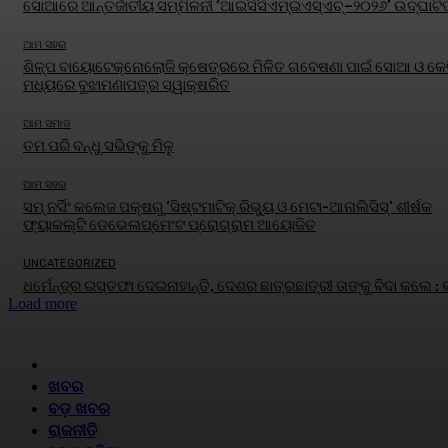
ସୋଆରେ ଆନ୍ତର୍ଜାତୀୟ ସମ୍ମିଳନୀ ‘ଆଇସିସିଏମ୍‌ଇଏସ୍‌ଏଚ୍‌–୨୦୨୬’ ଉଦ୍‌ଘାଟି
ଆମ ସହର
ଶିଳ୍ପ ବାୟୋଟେକ୍ନୋଲୋଜି କ୍ଷେତ୍ରରେ ମିଳିତ ଗବେଷଣା ପାଇଁ ସୋଆ ଓ କେବ
ମଧ୍ୟରେ ବୁଝାମଣାପତ୍ର ସ୍ୱାକ୍ଷରିତ
ଆମ ସମାଜ
ତମ ପରି ବନ୍ଧୁ ସଭିଙ୍କୁ ମିଳୁ
ଆମ ସହର
ସମ୍ ନର୍ସିଂ କଲେଜ ପକ୍ଷରୁ ‘ସିଷ୍ଟମାଟିକ୍ ରିଭ୍ୟୁ ଓ ମେଟା-ଆନାଲିସିସ୍‌’ ଶୀର୍ଷକ
ଫ୍ୟାକଲ୍ଟି ଡେଭେଲପ୍‌ମେଂଟ ପ୍ରୋଗ୍ରାମ ଆୟୋଜିତ
UNCATEGORIZED
ଧର୍ମେନ୍ଦ୍ର ଇସ୍ତଫା ଦେଇନାହାନ୍ତି, ଦେଶର ଛାତ୍ରଛାତ୍ରୀ ତାଙ୍କୁ ବିଦା କଲେ :
Load more
HOME
ଖବର
ବଡ଼ ଖବର
ରାଜନୀତି