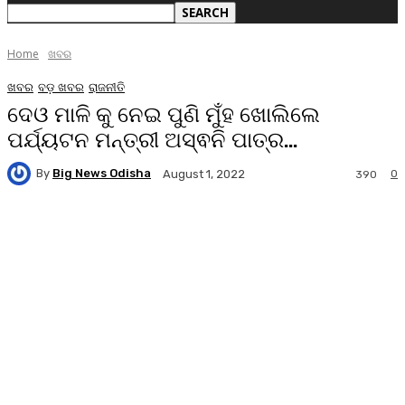
Home
ଖବର
ଖବର
ବଡ଼ ଖବର
ରାଜନୀତି
ଦେଓ ମାଳି କୁ ନେଇ ପୁଣି ମୁଁହ ଖୋଲିଲେ
ପର୍ଯ୍ୟଟନ ମନ୍ତ୍ରୀ ଅସ୍ଵନି ପାତ୍ର…
By
Big News Odisha
0
August 1, 2022
390
Facebook
Twitter
Pinterest
WhatsA