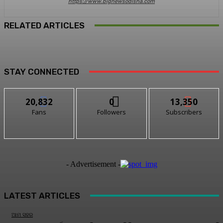
https://www.bignewsodisha.com
RELATED ARTICLES
STAY CONNECTED
20,832
0
13,350
Fans
Followers
Subscribers
- Advertisement -
LATEST ARTICLES
ଆମ ସହର