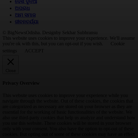
ଦେଶ ଦୁନିଆ
ଅପରାଧ
ଆମ ସମାଜ
ଜୀବନଚର୍ଯ୍ୟା
© BigNewsOdisha. Designby Sekhar Subhransu
This website uses cookies to improve your experience. We'll assume
you're ok with this, but you can opt-out if you wish.
Cookie
settings
ACCEPT
Close
Privacy Overview
This website uses cookies to improve your experience while you
navigate through the website. Out of these cookies, the cookies that
are categorized as necessary are stored on your browser as they are
essential for the working of basic functionalities of the website. We
also use third-party cookies that help us analyze and understand how
you use this website. These cookies will be stored in your browser
only with your consent. You also have the option to opt-out of these
cookies. But opting out of some of these cookies may have an effect