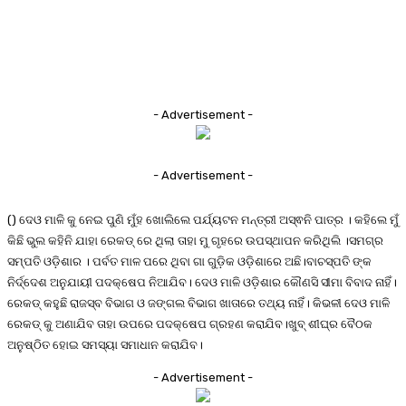
- Advertisement -
- Advertisement -
() ଦେଓ ମାଳି କୁ ନେଇ ପୁଣି ମୁଁହ ଖୋଲିଲେ ପର୍ଯ୍ୟଟନ ମନ୍ତ୍ରୀ ଅସ୍ଵନି ପାତ୍ର । କହିଲେ ମୁଁ
କିଛି ଭୁଲ କହିନି ଯାହା ରେକଡ୍ ରେ ଥିଲା ତାହା ମୁ ଗୃହରେ ଉପସ୍ଥାପନ କରିଥିଲି ।ସମଗ୍ର
ସମ୍ପତି ଓଡ଼ିଶାର । ପର୍ବତ ମାଳ ପରେ ଥିବା ଗା ଗୁଡ଼ିକ ଓଡ଼ିଶାରେ ଅଛି।ବାଚସ୍ପତି ଙ୍କ
ନିର୍ଦ୍ଦେଶ ଅନୁଯାୟୀ ପଦକ୍ଷେପ ନିଆଯିବ। ଦେଓ ମାଳି ଓଡ଼ିଶାର କୌଣସି ସୀମା ବିବାଦ ନାହିଁ।
ରେକଡ୍ କହୁଛି ରାଜସ୍ବ ବିଭାଗ ଓ ଜଙ୍ଗଲ ବିଭାଗ ଖାତାରେ ତଥ୍ୟ ନାହିଁ। କିଭଳୀ ଦେଓ ମାଳି
ରେକଡ୍ କୁ ଅଣାଯିବ ତାହା ଉପରେ ପଦକ୍ଷେପ ଗ୍ରହଣ କରାଯିବ।ଖୁବ୍ ଶୀଘ୍ର ବୈଠକ
ଅନୁଷ୍ଠିତ ହୋଇ ସମସ୍ୟା ସମାଧାନ କରାଯିବ।
- Advertisement -