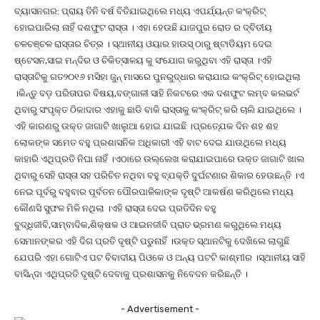
ବ୍ୟାସନଗର: ପ୍ରାୟ ତିନି ବର୍ଷ ବିତିଯାଇଥିଲେ ମଧ୍ୟ ଏପର୍ଯ୍ୟନ୍ତ କଂକ୍ରିଟ୍
ହୋଇପାରିଲା ନାହିଁ ଦଶଫୁଟ ରାସ୍ତା । ଏହା ହେଉଛି ଯାଜପୁର ରୋଡ ର ଦ୍ବିତୀୟ
ଚଳଚଞ୍ଚଳ ରାସ୍ତାର ଚିତ୍ର । ସ୍ଥାନୀୟ ଓୟାର ହାଉସ୍ ଠାରୁ ଷ୍ଟାଡିୟମ ଦେଇ
ଷ୍ଟେସନ,ସାଇ ମନ୍ଦିର ଓ ଚିକିତ୍ସାଳୟ କୁ ସଂଯୋଗ କରୁଥିବା ଏହି ରାସ୍ତା ।ଏହି
ରାସ୍ତାଟିକୁ ଗତ୨୦୧୬ ମସିହା ଜୁନ୍ ମାସରେ ପୁନରୁଦ୍ଧାର କରାଯାଇ କଂକ୍ରିଟ୍ ହୋଇଥିଲା
।କିନ୍ତୁ ବଡ଼ ପରିତାପର ବିଷୟ,ବଙ୍ଗାଳୀ ସାହି ନିକଟରେ ଏକ ଦଶଫୁଟ ଲମ୍ବ କଲଭର୍ଟ
ଥିବାରୁ ସଂପୃକ୍ତ ଠିକାଦାର ଏହାକୁ ଛାଡି ବାକି ରାସ୍ତାକୁ କଂକ୍ରିଟ୍ କରି ଚାଲି ଯାଇଥିଲେ ।
ଏହି କାରଣରୁ ଉକ୍ତ ଜାଗାଟି ଖାଲୁଆ ହୋଇ ଯାଇଛି ।ପ୍ରତ୍ଯେକ ଦିନ ଶହ ଶହ
ଲୋକଙ୍କ ସମେତ ବହୁ ପ୍ରଶାସନିକ ଅଧିକାରୀ ଏହି ବାଟ ଦେଇ ଯାଉଥିଲେ ମଧ୍ୟ
କାହାରି ଏଥିପ୍ରତି ନିଘା ନାହିଁ ।ଏଠାରେ ଉଲ୍ଲେଖ କରାଯାଇପାରେ ଉକ୍ତ ଜାଗାଟି ଖାଲ
ଥିବାରୁ ସେହି ରାସ୍ତା ସହ ପରିଚିତ ନଥିବା ବହୁ ବ୍ଯକ୍ତି ଦୁର୍ଘଟଣାର ଶିକାର ହେଉଛନ୍ତି ।ଏ
ନେଇ ପୂର୍ବରୁ ବହୁବାର ପୂର୍ବତନ ପୌରପାଳିକାଙ୍କ ଦୃଷ୍ଟି ଆକର୍ଷଣ କରିଥିଲେ ମଧ୍ୟ
କୌଣସି ସୁଫଳ ମିଳି ନଥିଲା ।ଏହି ରାସ୍ତା ଦେଇ ପ୍ରତିଦିନ ବହୁ
ବୁଦ୍ଧିଜୀବି,ସାମ୍ବାଦିକ,ଶିକ୍ଷକ ଓ ଆଇନଜୀବି ପ୍ରାତ ଭ୍ରମଣ କରୁଥିଲେ ମଧ୍ୟ
ସେମାନଙ୍କର ଏହି ଦିଗ ପ୍ରତି ଦୃଷ୍ଟି ପଡୁନାହିଁ ।ଉକ୍ତ ସ୍ଥାନଟିକୁ ଦେଖିଲେ ଲାଗୁଛି
ଯେପରି ଏହା ଗୋଟିଏ ପଟ ବିବାଦୀୟ ପିଓକେ ଓ ଅନ୍ୟ ପଟଟି କାଶ୍ମୀର ।ସ୍ଥାନୀୟ ସାହି
ବାସିନ୍ଦା ଏଥିପ୍ରତି ଦୃଷ୍ଟି ଦେବାକୁ ପ୍ରଶାସନକୁ ନିବେଦନ କରିଛନ୍ତି ।
- Advertisement -