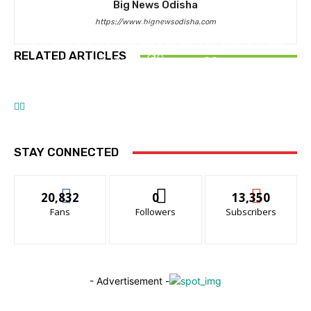
Big News Odisha
https://www.bignewsodisha.com
ରାଜନୀତି
ଗଣଶିକ୍ଷା ମନ୍ତ୍ରୀ ଇସ୍ତଫା ନଦେଲେ ଘରୁ ବାହାରିପାରିବେ
ଆମ ସହର
ଆମ ସହର
RELATED ARTICLES
ନାହିଁ
ସୋଆରେ ଆନ୍ତର୍ଜାତୀୟ ସମ୍ମିଳନୀ ‘ଆଇସିସିଏମ୍‌ଇଏସ୍‌ଏଚ୍‌–
ସୋଆର ସବୁ କ୍ୟାମ୍ପସ ହେବ ସବୁଜ କ୍ୟାମ୍ପସ: କୁଳପତି
୨୦୨୬’ ଉଦ୍‌ଘାଟିତ
STAY CONNECTED
20,832
0
13,350
Fans
Followers
Subscribers
- Advertisement -