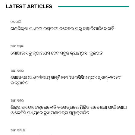
LATEST ARTICLES
ରାଜନୀତି
ଗଣଶିକ୍ଷା ମନ୍ତ୍ରୀ ଇସ୍ତଫା ନଦେଲେ ଘରୁ ବାହାରିପାରିବେ ନାହିଁ
ଆମ ସହର
ସୋଆର ସବୁ କ୍ୟାମ୍ପସ ହେବ ସବୁଜ କ୍ୟାମ୍ପସ: କୁଳପତି
ଆମ ସହର
ସୋଆରେ ଆନ୍ତର୍ଜାତୀୟ ସମ୍ମିଳନୀ ‘ଆଇସିସିଏମ୍‌ଇଏସ୍‌ଏଚ୍‌–୨୦୨୬’
ଉଦ୍‌ଘାଟିତ
ଆମ ସହର
ଶିଳ୍ପ ବାୟୋଟେକ୍ନୋଲୋଜି କ୍ଷେତ୍ରରେ ମିଳିତ ଗବେଷଣା ପାଇଁ ସୋଆ
ଓ କେବିସି ମଧ୍ୟରେ ବୁଝାମଣାପତ୍ର ସ୍ୱାକ୍ଷରିତ
ଆମ ସମାଜ