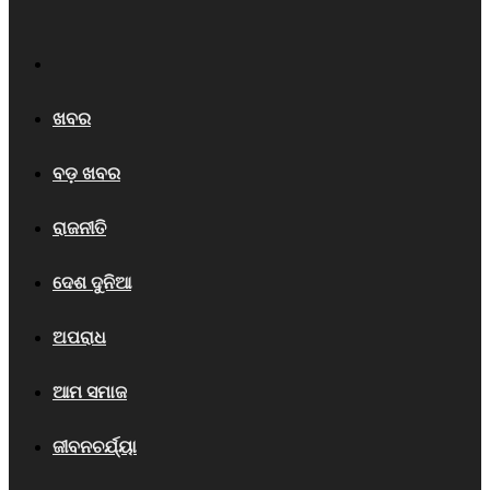
Home
ଖବର
ବଡ଼ ଖବର
ରାଜନୀତି
ଦେଶ ଦୁନିଆ
ଅପରାଧ
ଆମ ସମାଜ
ଜୀବନଚର୍ଯ୍ୟା