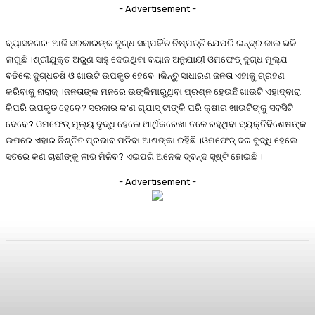
- Advertisement -
ବ୍ୟାସନଗର: ଆଜି ସରକାରଙ୍କ ଦୁଗ୍ଧ ସମ୍ପର୍କିତ ନିଷ୍ପତ୍ତି ଯେପରି ଇନ୍ଦ୍ର ଜାଲ ଭଳି
ଲାଗୁଛି ।ଶ୍ରୀଯୁକ୍ତ ଅରୁଣ ସାହୁ ଦେଇଥିବା ବୟାନ ଅନୁଯାୟୀ ଓମଫେଡ୍ ଦୁଗ୍ଧ ମୂଲ୍ଯ
ବଢିଲେ ଦୁଗ୍ଧଚଷି ଓ ଖାଉଟି ଉପକୃତ ହେବେ ।କିନ୍ତୁ ସାଧାରଣ ଜନତା ଏହାକୁ ଗ୍ରହଣ
କରିବାକୁ ନାରାଜ୍ ।ଜନତାଙ୍କ ମନରେ ଉଙ୍କିମାରୁଥିବା ପ୍ରଶ୍ନ ହେଉଛି ଖାଉଟି ଏହାଦ୍ବାରା
କିପରି ଉପକୃତ ହେବେ? ସରକାର କ’ଣ ଗ୍ଯାସ୍ ଟାଙ୍କି ପରି କ୍ଷୀର ଖାଉଟିଙ୍କୁ ସବସିଟି
ଦେବେ? ଓମଫେଡ୍ ମୂଲ୍ୟ ବୃଦ୍ଧି ହେଲେ ଆର୍ଥିକରେଖା ତଳେ ରହୁଥିବା ବ୍ୟକ୍ତିବିଶେଷଙ୍କ
ଉପରେ ଏହାର ନିଶ୍ଚିତ ପ୍ରଭାବ ପଡିବା ଆଶଙ୍କା ରହିଛି ।ଓମଫେଡ୍ ଦର ବୃଦ୍ଧି ହେଲେ
ସତରେ କଣ ଚାଷୀଙ୍କୁ ଲାଭ ମିଳିବ? ଏଇପରି ଅନେକ ଦ୍ବନ୍ଦ ସୃଷ୍ଟି ହୋଇଛି ।
- Advertisement -
Facebook
Twitter
Pinterest
WhatsA