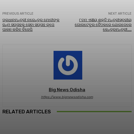
PREVIOUS ARTICLE
NEXT ARTICLE
ପ୍ରଧାନମନ୍ତ୍ରୀ ନରେନ୍ଦ୍ର ମୋଦୀଙ୍କ
୮ତମ ଏସୀୟ ଶକ୍ତି ମନ୍ତ୍ରୀସ୍ତରୀୟ
ଜନ୍ମ ସପ୍ତାହକୁ ସେବା ସପ୍ତାହ ରୂପେ
ଗୋଲଟେବୁଲ ବୈଠକରେ ଯୋଗଦେଲେ
ପାଳନ କରିବ ବିଜେପି
କେନ୍ଦ୍ରମନ୍ତ୍ରୀ….
Big News Odisha
https://www.bignewsodisha.com
RELATED ARTICLES