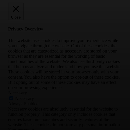
Close
Privacy Overview
This website uses cookies to improve your experience while
you navigate through the website. Out of these cookies, the
cookies that are categorized as necessary are stored on your
browser as they are essential for the working of basic
functionalities of the website. We also use third-party cookies
that help us analyze and understand how you use this website.
These cookies will be stored in your browser only with your
consent. You also have the option to opt-out of these cookies.
But opting out of some of these cookies may have an effect
on your browsing experience.
Necessary
Necessary
Always Enabled
Necessary cookies are absolutely essential for the website to
function properly. This category only includes cookies that
ensures basic functionalities and security features of the
website. These cookies do not store any personal information.
Non-necessary