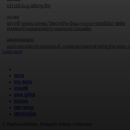
ତମ ପରି ବନ୍ଧୁ ସଭିଙ୍କୁ ମିଳୁ
ଆମ ସହର
ସମ୍ ନର୍ସିଂ କଲେଜ ପକ୍ଷରୁ ‘ସିଷ୍ଟମାଟିକ୍ ରିଭ୍ୟୁ ଓ ମେଟା-ଆନାଲିସିସ୍‌’ ଶୀର୍ଷକ
ଫ୍ୟାକଲ୍ଟି ଡେଭେଲପ୍‌ମେଂଟ ପ୍ରୋଗ୍ରାମ ଆୟୋଜିତ
UNCATEGORIZED
ଧର୍ମେନ୍ଦ୍ର ଇସ୍ତଫା ଦେଇନାହାନ୍ତି, ଦେଶର ଛାତ୍ରଛାତ୍ରୀ ତାଙ୍କୁ ବିଦା କଲେ :
Load more
HOME
ଖବର
ବଡ଼ ଖବର
ରାଜନୀତି
ଦେଶ ଦୁନିଆ
ଅପରାଧ
ଆମ ସମାଜ
ଜୀବନଚର୍ଯ୍ୟା
© BigNewsOdisha. Designby Sekhar Subhransu