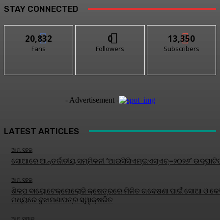
STAY CONNECTED
20,832
0
13,350
Fans
Followers
Subscribers
- Advertisement -
LATEST ARTICLES
ଆମ ସହର
ସୋଆରେ ଆନ୍ତର୍ଜାତୀୟ ସମ୍ମିଳନୀ ‘ଆଇସିସିଏମ୍‌ଇଏସ୍‌ଏଚ୍‌–୨୦୨୬’ ଉଦ୍‌ଘାଟି
ଆମ ସହର
ଶିଳ୍ପ ବାୟୋଟେକ୍ନୋଲୋଜି କ୍ଷେତ୍ରରେ ମିଳିତ ଗବେଷଣା ପାଇଁ ସୋଆ ଓ କେବ
ମଧ୍ୟରେ ବୁଝାମଣାପତ୍ର ସ୍ୱାକ୍ଷରିତ
ଆମ ସମାଜ