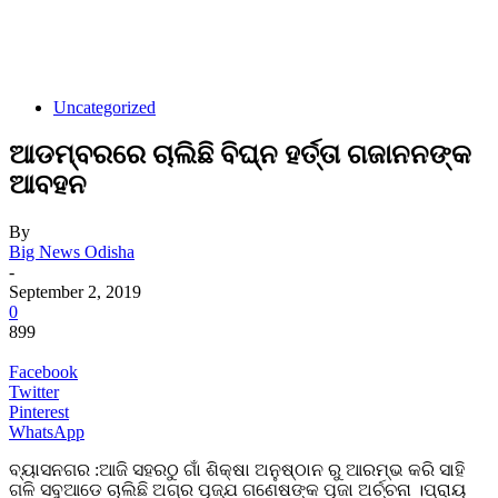
Uncategorized
ଆଡମ୍ବରରେ ଚାଲିଛି ବିଘ୍ନ ହର୍ତ୍ତା ଗଜାନନଙ୍କ
ଆବହନ
By
Big News Odisha
-
September 2, 2019
0
899
Facebook
Twitter
Pinterest
WhatsApp
ବ୍ୟାସନଗର :ଆଜି ସହରଠୁ ଗାଁ ଶିକ୍ଷା ଅନୁଷ୍ଠାନ ରୁ ଆରମ୍ଭ କରି ସାହି
ଗଳି ସବୁଆଡେ ଚାଲିଛି ଅଗ୍ର ପୂଜ୍ଯ ଗଣେଷଙ୍କ ପୂଜା ଅର୍ଚ୍ଚନା ।ପ୍ରାୟ