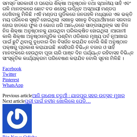
ସମସ୍ତ ସରକାରୀ ଓ ଘରୋଇ ଶିକ୍ଷା ଅନୁଷ୍ଠାନ ତଥା ସ୍ଥାନୀୟ ସାହି ଏବଂ
ଗଳି ମାନଙ୍କରେ ଛୋଟ ବଡ ଶହେରୁ ଊର୍ଦ୍ଧ୍ବ ଅସ୍ଥାୟୀ ମଣ୍ଡପ
ଦେଖିବାକୁ ମିଳିଛି ।ଏହି ମଣ୍ଡପ ଗୁଡିକରେ ଜନଗହଳି ମଧ୍ୟରେ ଏକ ଭକ୍ତି
ମୟ ପରିବେଶ ସୃଷ୍ଟି ହୋଇଥିଲା ।ସଖାଳୁ ସଖାଳୁ ବିଦ୍ଯାର୍ଥୀମାନେ ସଜବାଜ
ହୋଇ ହାତରେ ଫୁଲ ଓ ଭୋଗ ଧରି ଆନନ୍ଦରେ ସାଙ୍ଗସାଥିଙ୍କ ସହ ନିଜ
ନିଜ ଶିକ୍ଷା ଅନୁଷ୍ଠାନକୁ ଯାଉଥିବା ପରିଲକ୍ଷିତ ହୋଇଥିଲା ।ଆଗାମୀ
କାଲି ଶିକ୍ଷା ଅନୁଷ୍ଠାନଗୁଡିକ ପଶ୍ଚିମ ଓଡିଶାର ମୂଖ୍ୟ ପର୍ବ ନୂଆଖାଇ
ପାଇଁ ଛୁଟି ଥିବାରୁ ବୁଧବାର ଦିନ ବିସର୍ଜନ କରାଯିବ ବୋଲି କିଛି ଅନୁଷ୍ଠାନ
ପକ୍ଷରୁ ପ୍ରକାଶ କରାଯାଇଛି ।ସେହିପରି ବିଭିନ୍ନ ବଜାର ଓ ସାହି
ମାନଙ୍କରେ ହେଉଥିବା ପୂଜା ଚାରି ପାଞ୍ଚ ଦିନ ପର୍ଯ୍ୟନ୍ତ ରହିବାସହ ବିଭିନ୍ନ
ସାଂସ୍କୃତିକ କାର୍ଯ୍ୟକ୍ରମ ପରିବେଷଣ କରାଯିବ ବୋଲି ସୂଚନା ମିଳିଛି ।
Facebook
Twitter
Pinterest
WhatsApp
Previous article
ଆଜି ଗଣେଷ ଚତୁର୍ଥୀ : ଯାଜପୁର ସହର ଉତ୍ସବ ମୁଖର
Next article
ପୁରୀ ପାଇଁ ନବୀନ ଖୋଲିଲେ ପେଡି…